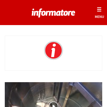
☰
MENU