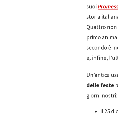
suoi
Promess
storia itali
Quattro non 
primo animale
secondo è ind
e, infine, l’
Un’antica usa
delle feste
p
giorni nostri:
il 25 d