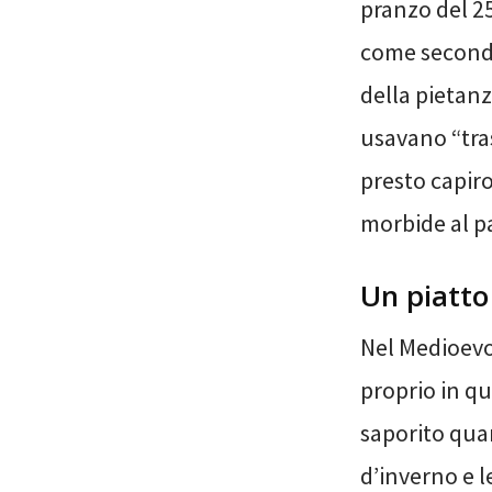
pranzo del 25
come seconda 
della pietanz
usavano “tra
presto capiro
morbide al p
Un piatto
Nel Medioevo
proprio in qu
saporito quan
d’inverno e l