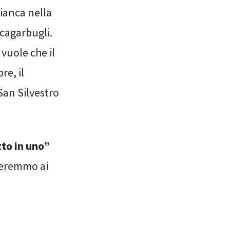
bianca nella
cagarbugli.
vuole che il
re, il
San Silvestro
tto in uno”
meremmo ai