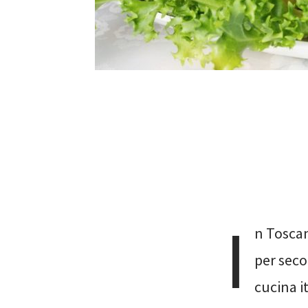
I
n Toscan
per sec
cucina i