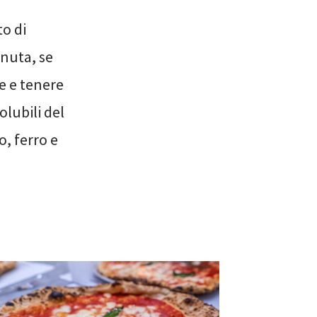
o di
enuta, se
te e tenere
lubili del
o, ferro e