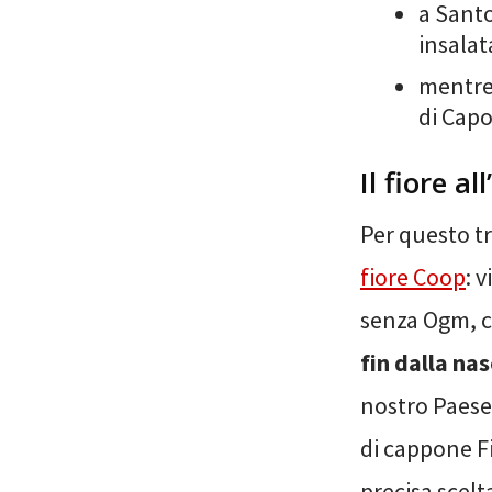
a Santo
insalat
mentre 
di Cap
Il fiore a
Per questo tri
fiore Coop
: 
senza Ogm, c
fin dalla nas
nostro Paese.
di cappone Fi
precisa scelt