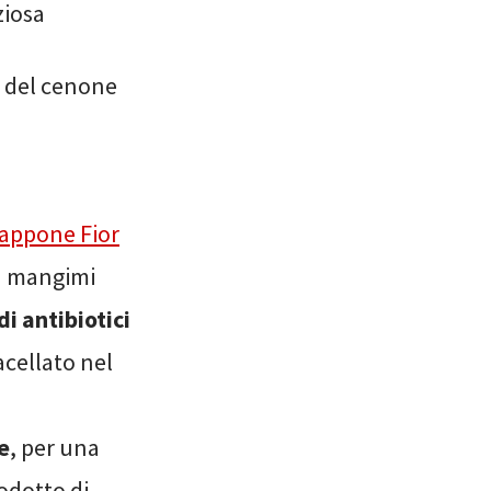
ziosa
ni del cenone
appone Fior
on mangimi
di antibiotici
acellato nel
e
, per una
rodotto di