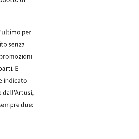
t’ultimo per
ito senza
e promozioni
parti. E
e indicato
 dall’Artusi,
 sempre due: