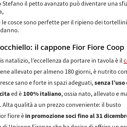
 Stefano il petto avanzato può diventare una sfi
a,
le cosce sono perfette per il ripieno dei tortelli
odanno.
ll’occhiello: il cappone Fior Fiore Coop
s natalizio, l’eccellenza da portare in tavola è il
c
viene allevato per almeno 180 giorni, è nutrito c
resce sano e forte in spazi adeguati,
senza l’uso 
cita
ed è
100% italiano
, ossia nato, allevato e m
 Alta qualità a un prezzo conveniente: il busto
or fiore è
in promozione soci fino al 31 dicembr
a di Unicoop Firenze che ha deciso di offrire un p