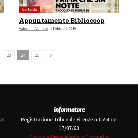
Certaldo
Appuntamento Bibliocoop
Valentina Vannini
1 Febbraio 2019
nte
23
24
25
ve
Registrazione Tribunale Firenze n.1554 del
17/07/63
Cookie e Privacy policy
·
Copyright