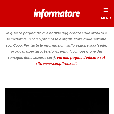
☰
MENU
In questa pagina trovi le notizie aggiornate sulle attività e
le iniziative in corso promosse e organizzate dalla sezione
soci Coop. Per tutte le informazioni sulla sezione soci (sede,
orario di apertura, telefono, e-mail, composizione del
consiglio della sezione soci),
vai alla pagina dedicata sul
sito www.coopfirenze.it