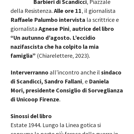
Barbieri di Scandicci
, Piazzale
della Resistenza.
Alle ore 11
, il giornalista
Raffaele Palumbo intervista
la scrittrice e
giornalista
Agnese Pini
,
autrice del libro
“Un autunno d’agosto. L’eccidio
nazifascista che ha colpito la mia
famiglia”
(Chiarelettere, 2023).
Interverranno
all’incontro anche il
sindaco
di Scandicci, Sandro Fallani
, e
Daniela
Mori, presidente Consiglio di Sorveglianza
di Unicoop Firenze
.
Sinossi del libro
Estate 1944. Lungo la Linea gotica si
consuma la parte più feroce della guerra in