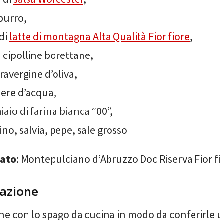
 burro,
di
latte di montagna Alta Qualità Fior fiore
,
i cipolline borettane,
travergine d’oliva,
iere d’acqua,
iaio di farina bianca “00”,
no, salvia, pepe, sale grosso
iato
: Montepulciano d’Abruzzo Doc Riserva Fior f
azione
rne con lo spago da cucina in modo da conferirle