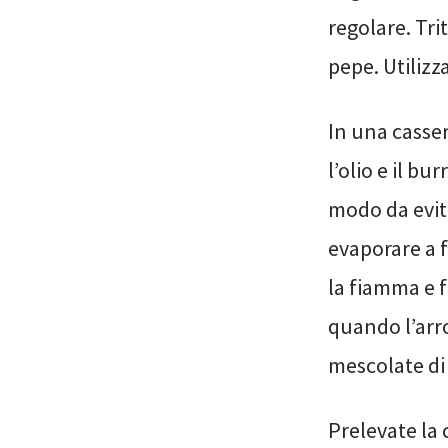
regolare. Tri
pepe. Utilizz
In una casse
l’olio e il bu
modo da evita
evaporare a f
la fiamma e f
quando l’arro
mescolate di 
Prelevate la 