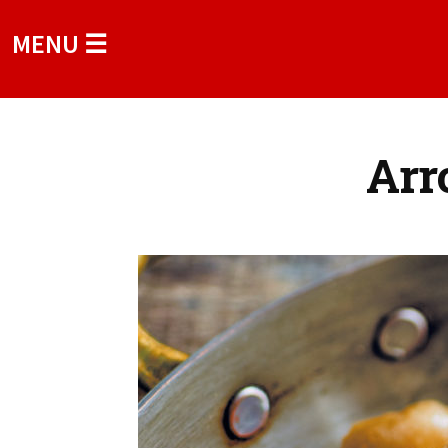
MENU ☰
Arr