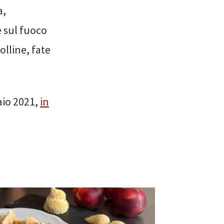
a,
e sul fuoco
olline, fate
aio 2021,
in