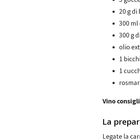
20 g di
300 ml 
300 g d
olio ex
1 bicch
1 cucch
rosmari
Vino consigl
La prepar
Legate la ca