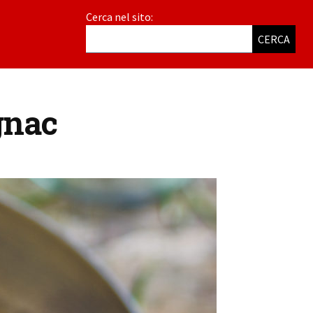
Cerca nel sito:
CERCA
gnac