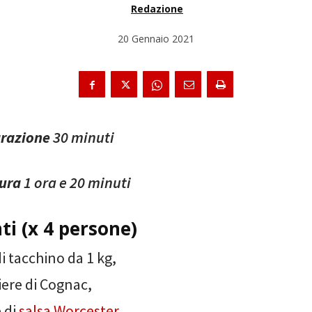
Redazione
20 Gennaio 2021
razione
30 minuti
ura
1 ora e 20 minuti
ti (x 4 persone)
di tacchino da 1 kg,
iere di Cognac,
 di
salsa Worcester
,