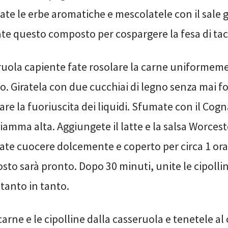
tate le erbe aromatiche e mescolatele con il sale g
ate questo composto per cospargere la fesa di ta
ruola capiente fate rosolare la carne uniformem
rro. Giratela con due cucchiai di legno senza mai fo
re la fuoriuscita dei liquidi. Sfumate con il Cogn
iamma alta. Aggiungete il latte e la salsa Worces
ate cuocere dolcemente e coperto per circa 1 ora,
sto sarà pronto. Dopo 30 minuti, unite le cipolli
tanto in tanto.
carne e le cipolline dalla casseruola e tenetele al 