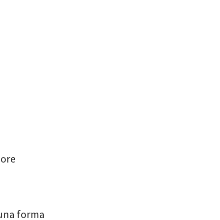
iore
 una forma