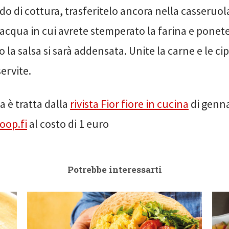
ondo di cottura, trasferitelo ancora nella casseruol
acqua in cui avrete stemperato la farina e ponet
 la salsa si sarà addensata. Unite la carne e le cip
servite.
a è tratta dalla
rivista Fior fiore in cucina
di genn
oop.fi
al costo di 1 euro
Potrebbe interessarti