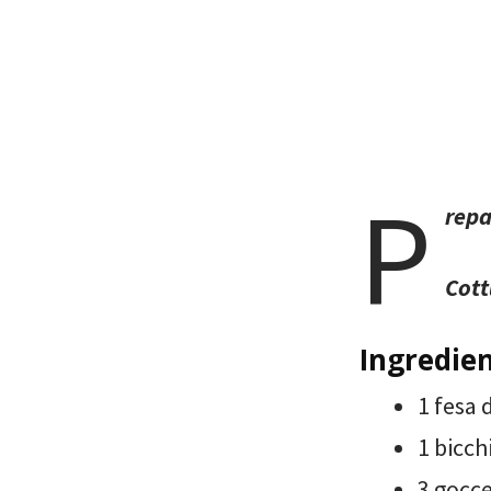
P
repa
Cott
Ingredien
1 fesa 
1 bicch
3 gocce