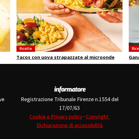
Ricette
Ric
Tacos con uova strapazzate al microonde
Gan
ve
Registrazione Tribunale Firenze n.1554 del
17/07/63
Cookie e Privacy policy
·
Copyright
Dichiarazione di accessibilità