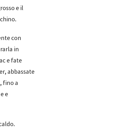
rosso e il
cchino.
ente con
rarla in
ac e fate
ter, abbassate
 fino a
ne e
caldo.