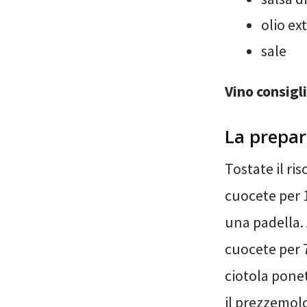
olio ex
sale
Vino consigl
La prepar
Tostate il ris
cuocete per 1
una padella. 
cuocete per 
ciotola ponet
il prezzemolo