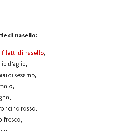
te di nasello:
i
filetti di nasello
,
hio d’aglio
,
iai di sesamo
,
molo,
gno,
roncino rosso,
 fresco,
 soia
,