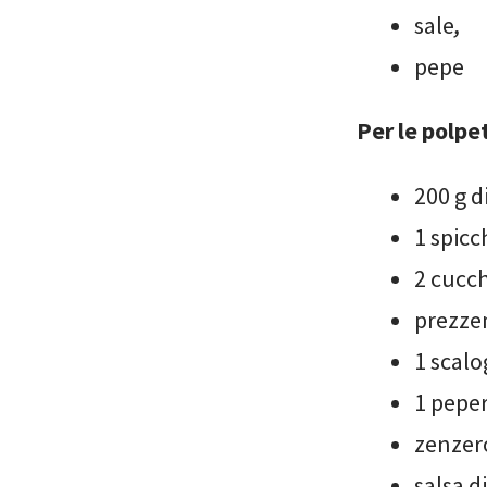
sale
,
pepe
Per le polpet
200 g d
1 spicc
2 cucch
prezze
1 scalo
1 pepe
zenzero
salsa di