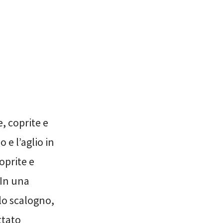
e, coprite e
 e l’aglio in
oprite e
 In una
 lo scalogno,
ttato