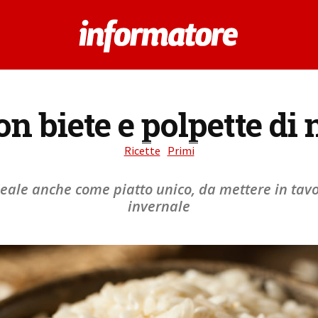
on biete e polpette di 
Ricette
Primi
deale anche come piatto unico, da mettere in tavo
invernale