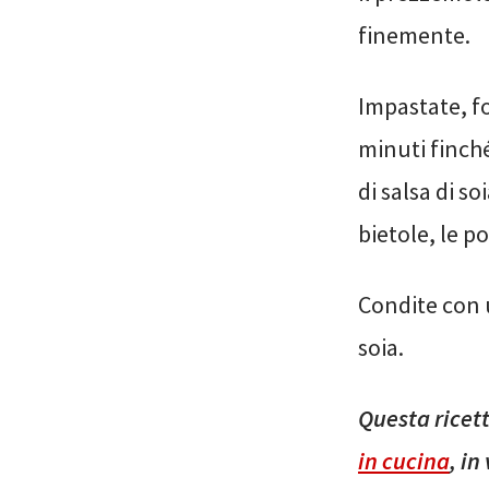
finemente.
Impastate, fo
minuti finché
di salsa di so
bietole, le p
Condite con u
soia.
Questa ricet
in cucina
, in