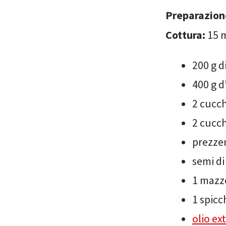
Preparazion
Cottura:
15 
200 g d
400 g 
2 cucch
2 cucch
prezze
semi di
1 mazze
1 spicc
olio ex