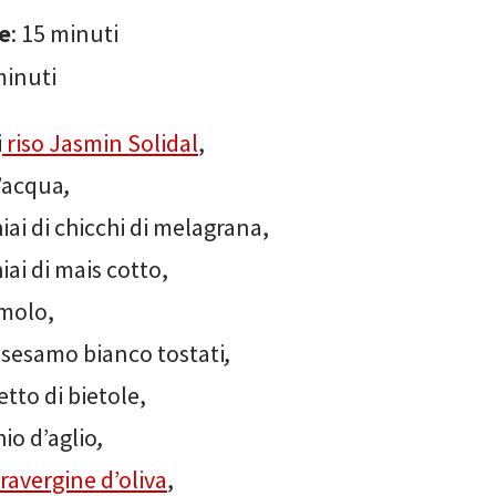
e
: 15 minuti
minuti
i
riso Jasmin Solidal
,
d’acqua
,
iai di chicchi di melagrana,
iai di mais cotto,
molo,
 sesamo bianco tostati
,
tto di bietole,
hio d’aglio
,
travergine d’oliva
,