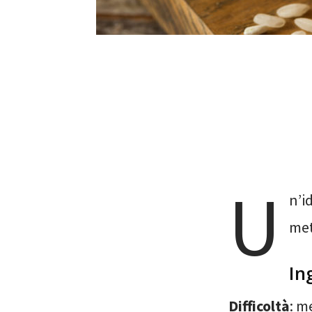
U
n’i
met
In
Difficoltà
: m