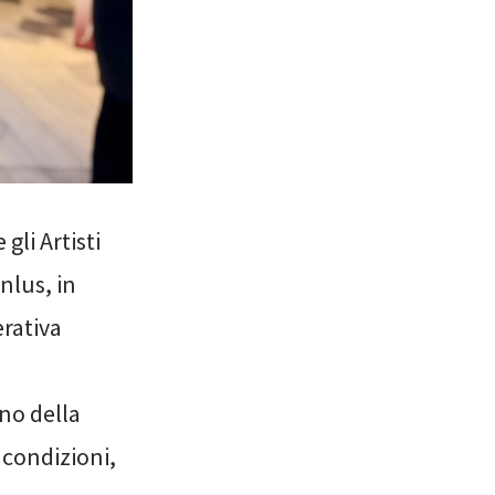
gli Artisti
nlus, in
erativa
no della
i condizioni,