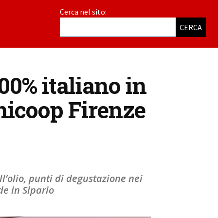
Cerca nel sito:
CERCA
00% italiano in
Unicoop Firenze
’olio, punti di degustazione nei
de in Sipario