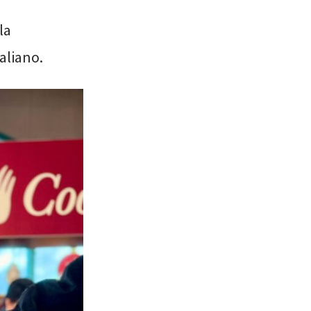
la
aliano.