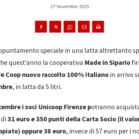
27 Novembre 2025
ppuntamento speciale in una latta altrettanto sp
he quest’anno la cooperativa
Made in Sipario
fir
re Coop nuovo raccolto 100% italiano
in arrivo s
mbre
, in latta da 5 litri.
icembre i soci Unicoop Firenze p
otranno acquista
 di
31 euro e 350 punti della Carta Socio (il valo
ppiato) oppure 38 euro
, invece di 57 euro per i n