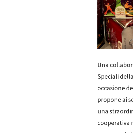
Una collabora
Speciali dell
occasione dei
propone ai s
una straordin
cooperativa n