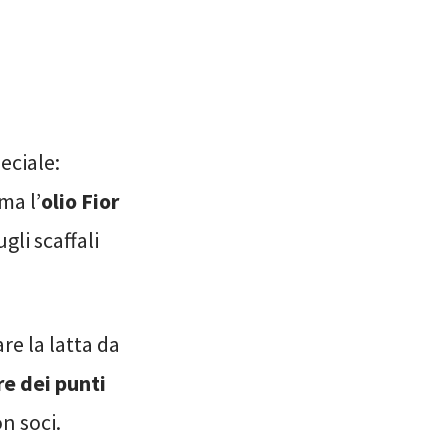
eciale:
ma l’
olio Fior
ugli scaffali
re la latta da
re dei punti
on soci.