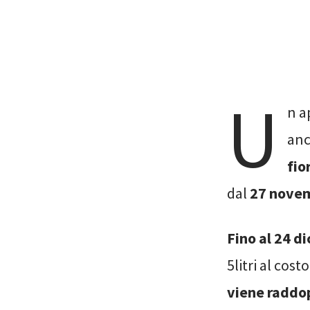
U
n a
anc
fio
dal
27 nove
Fino al 24 d
5litri al costo
viene raddo