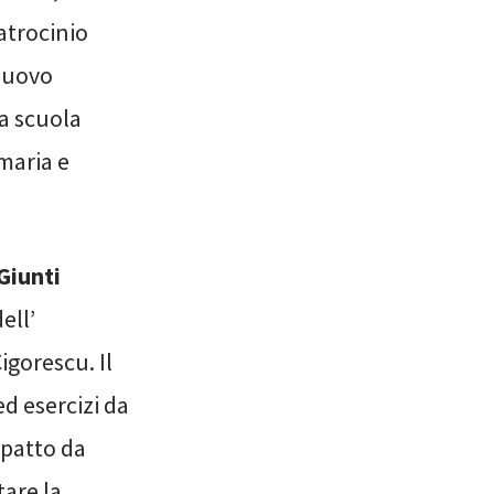
atrocinio
nuovo
la scuola
maria e
Giunti
ell’
gorescu. Il
d esercizi da
 patto da
tare la