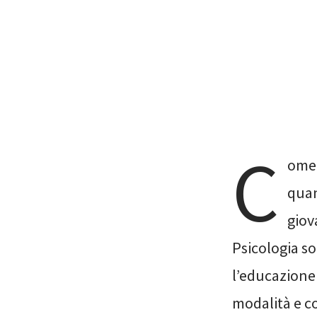
C
ome 
quan
giov
Psicologia so
l’educazione 
modalità e co