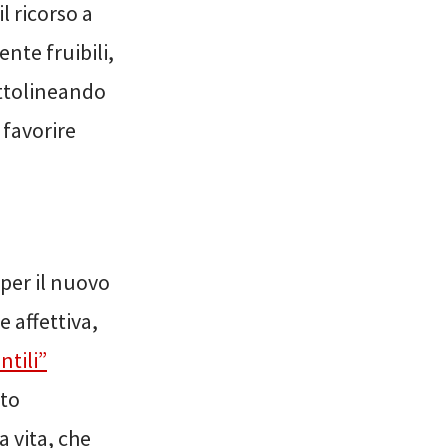
il ricorso a
nte fruibili,
ottolineando
 favorire
 per il nuovo
 affettiva,
tili”
nto
a vita, che