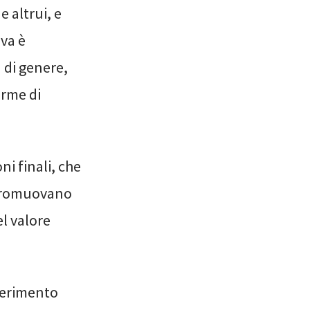
e altrui, e
iva è
 di genere,
orme di
ni finali, che
i promuovano
el valore
iferimento