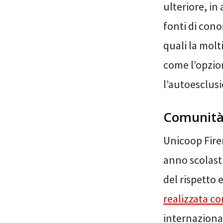
ulteriore, in 
fonti di cono
quali la mol
come l’opzion
l’autoesclusio
Comunità 
Unicoop Firen
anno scolasti
del rispetto e
realizzata c
internazional