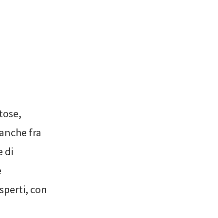
tose,
 anche fra
 di
è
sperti, con