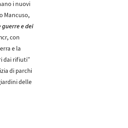
nano i nuovi
ano Mancuso,
e guerre e dei
hcr, con
erra e la
 dai rifiuti”
zia di parchi
iardini delle