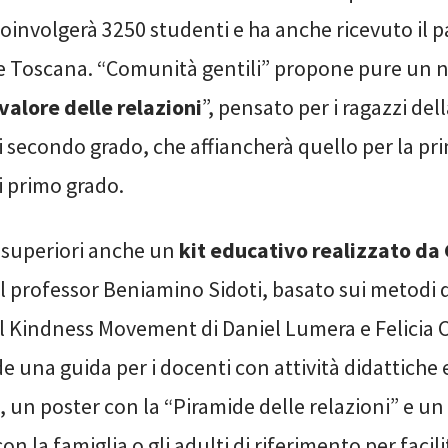
oinvolgerà 3250 studenti e ha anche ricevuto il p
e Toscana. “Comunità gentili” propone pure un 
 valore delle relazioni
”, pensato per i ragazzi del
 secondo grado, che affiancherà quello per la pri
i primo grado.
e superiori anche un
kit educativo realizzato da 
il professor Beniamino Sidoti, basato sui metodi d
l Kindness Movement di Daniel Lumera e Felicia Ci
 una guida per i docenti con attività didattiche e
e, un poster con la “Piramide delle relazioni” e un
n la famiglia o gli adulti di riferimento per facili