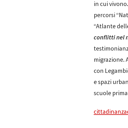
in cui vivon
percorsi “Nat
“Atlante delle
conflitti ne
testimonianze
migrazione. A 
con Legambien
e spazi urban
scuole prima
cittadinanza