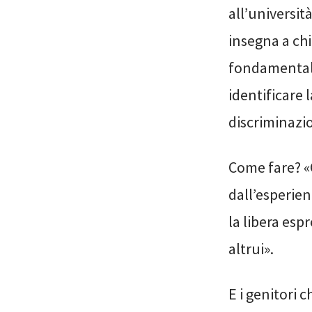
all’universit
insegna a chi
fondamentale
identificare 
discriminazio
Come fare? «C
dall’esperien
la libera esp
altrui».
E i genitori