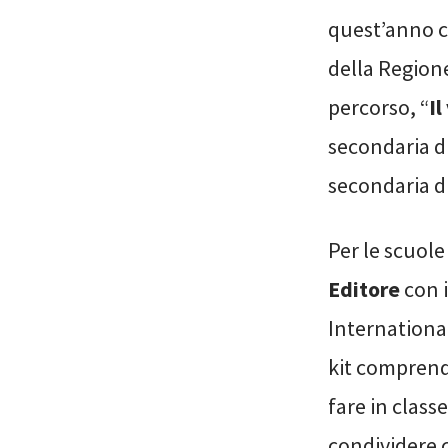
quest’anno c
della Region
percorso, “
Il
secondaria di
secondaria d
Per le scuol
Editore
con 
Internationa
kit comprende
fare in class
condividere co