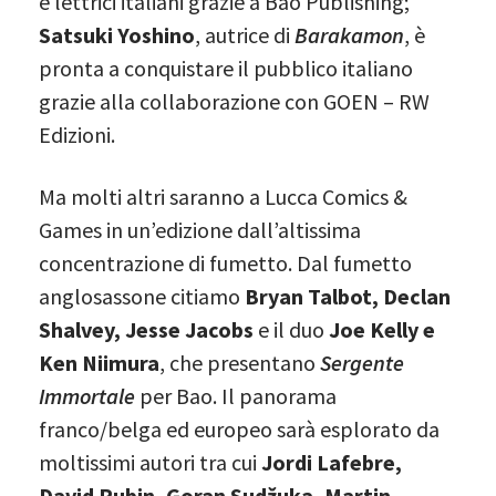
e lettrici italiani grazie a Bao Publishing;
Satsuki Yoshino
, autrice di
Barakamon
, è
pronta a conquistare il pubblico italiano
grazie alla collaborazione con GOEN – RW
Edizioni.
Ma molti altri saranno a Lucca Comics &
Games in un’edizione dall’altissima
concentrazione di fumetto. Dal fumetto
anglosassone citiamo
Bryan Talbot, Declan
Shalvey, Jesse Jacobs
e il duo
Joe Kelly e
Ken Niimura
, che presentano
Sergente
Immortale
per Bao. Il panorama
franco/belga ed europeo sarà esplorato da
moltissimi autori tra cui
Jordi Lafebre,
David Rubin, Goran Sudžuka, Martin