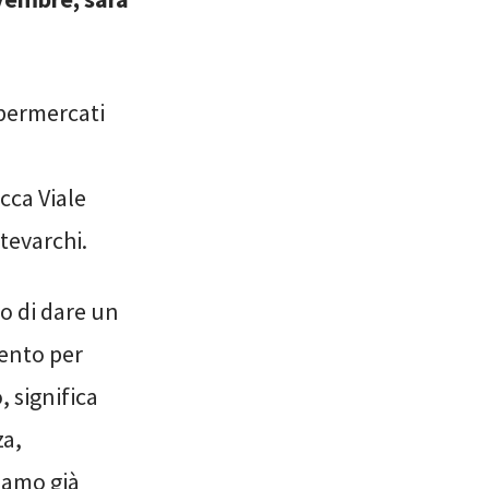
upermercati
cca Viale
tevarchi.
o di dare un
mento per
, significa
za,
iamo già