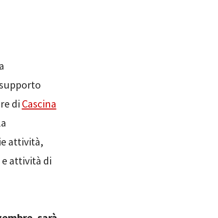
a
i supporto
re di
Cascina
la
e attività,
 attività di
ovembre, sarà