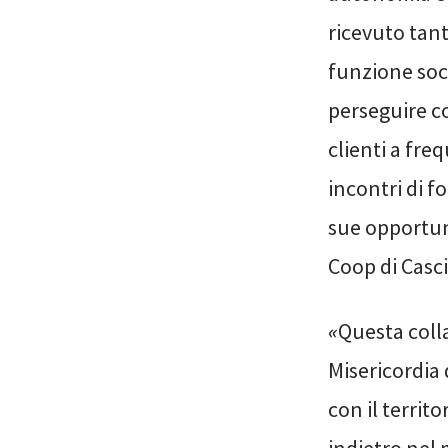
ricevuto tan
funzione soc
perseguire con
clienti a fre
incontri di f
sue opportun
Coop di Casc
«
Questa coll
Misericordia 
con il territo