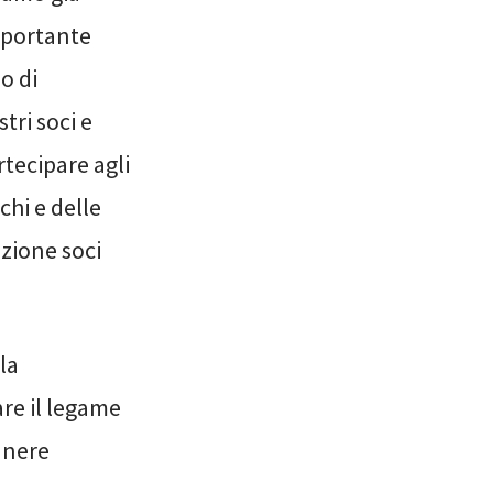
mportante
o di
tri soci e
rtecipare agli
chi e delle
ezione soci
la
are il legame
manere