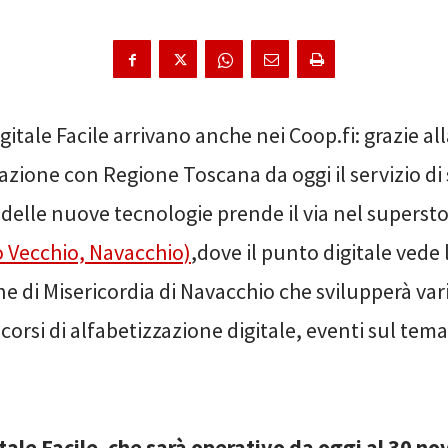
gitale Facile arrivano anche nei Coop.fi: grazie all
azione con Regione Toscana da oggi il servizio d
 delle nuove tecnologie prende il via nel supersto
o Vecchio, Navacchio)
,dove il punto digitale vede 
e di Misericordia di Navacchio che svilupperà vari
rsi di alfabetizzazione digitale, eventi sul tema e
itale Facile, che sarà operativo da oggi al 30 n