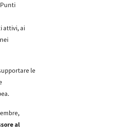
a Punti
 attivi, ai
 nei
 supportare le
e
pea.
ttembre,
ssore al