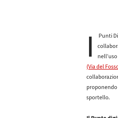
I
Punti Di
collabor
nell’uso
(Via del Foss
collaborazion
proponendo co
sportello.
Il Punto dig