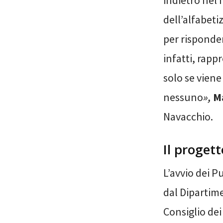
indietro nel
dell’alfabeti
per risponder
infatti, rap
solo se viene 
nessuno
»,
M
Navacchio.
Il progett
L’avvio dei P
dal Dipartime
Consiglio dei