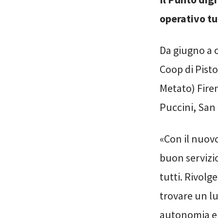
operativo tut
Da giugno a o
Coop di Pist
Metato) Firen
Puccini, San
«Con il nuov
buon servizio
tutti. Rivolge
trovare un l
autonomia e 