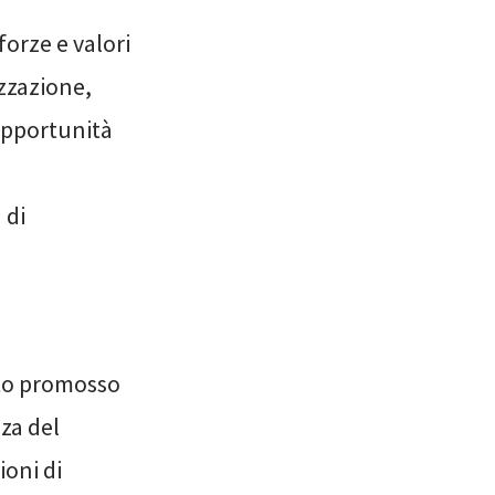
forze e valori
izzazione,
opportunità
 di
etto promosso
za del
ioni di