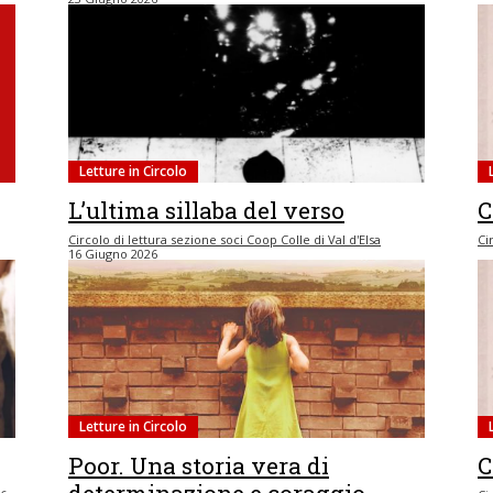
Letture in Circolo
L’ultima sillaba del verso
C
Circolo di lettura sezione soci Coop Colle di Val d'Elsa
Ci
16 Giugno 2026
Letture in Circolo
Poor. Una storia vera di
C