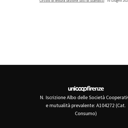
Circolo di lettura Sezione Soci di Scandicci
16 Giugno 20
N. Iscrizione Albo delle Società Cooperati
e mutualità prevalente: A104272 (Cat.
Consumo)