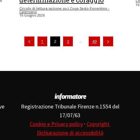
determinazione e coraggio
26
Ci
16
Circolo di lettura sezione soci Coop Sesto Fiorentino -
Calenzano
16 Giugno 2026
Pagina precedente
...
1
2
3
49
ve
Registrazione Tribunale Firenze n.1554 del
17/07/63
Cookie e Privacy policy
·
Copyright
Dichiarazione di accessibilità