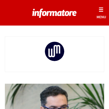
☰
MENU