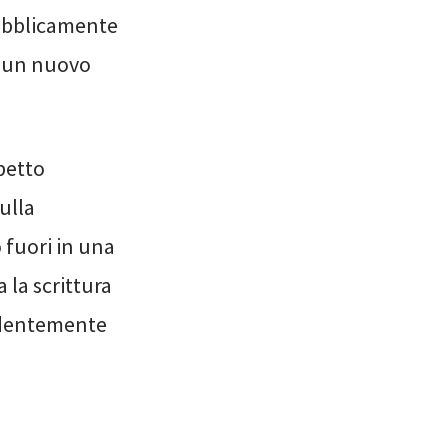
pubblicamente
n un nuovo
petto
ulla
 fuori in una
 la scrittura
videntemente