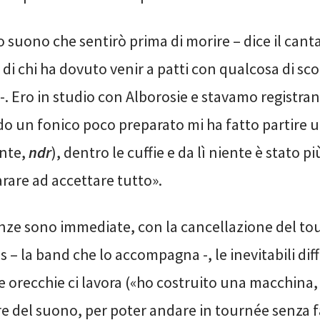
o suono che sentirò prima di morire – dice il can
 di chi ha dovuto venir a patti con qualcosa di s
-. Ero in studio con Alborosie e stavamo registr
do un fonico poco preparato mi ha fatto partire u
ente,
ndr
), dentro le cuffie e da lì niente è stato pi
rare ad accettare tutto».
ze sono immediate, con la cancellazione del tour
 – la band che lo accompagna -, le inevitabili diffi
e orecchie ci lavora («ho costruito una macchina,
e del suono, per poter andare in tournée senza 