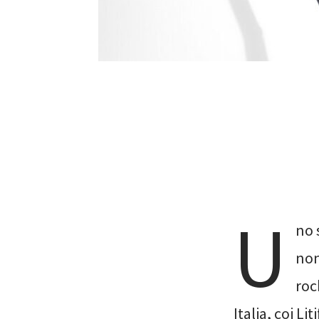
U
no 
non
roc
Italia, coi Li