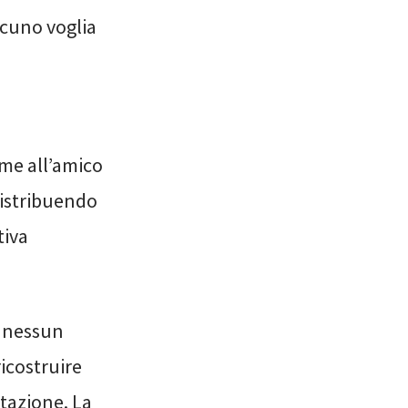
lcuno voglia
eme all’amico
distribuendo
tiva
e nessun
ricostruire
tazione. La