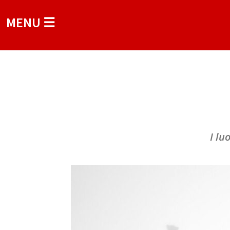
MENU ☰
I lu