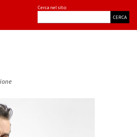
Cerca nel sito:
CERCA
sione