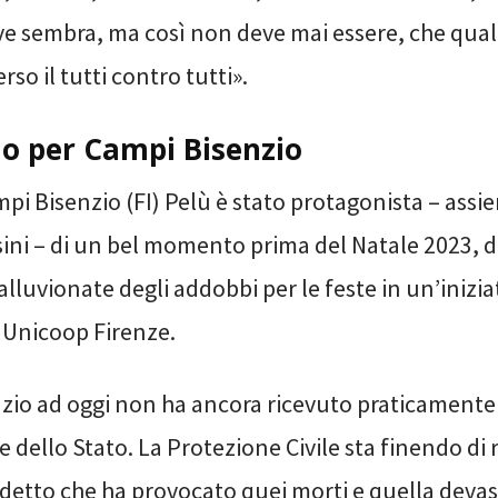
e sembra, ma così non deve mai essere, che qua
erso il tutti contro tutti».
lo per Campi Bisenzio
pi Bisenzio (FI) Pelù è stato protagonista – assi
ini – di un bel momento prima del Natale 2023, 
 alluvionate degli addobbi per le feste in un’inizia
Unicoop Firenze.
zio ad oggi non ha ancora ricevuto praticament
e dello Stato. La Protezione Civile sta finendo di 
edetto che ha provocato quei morti e quella devas