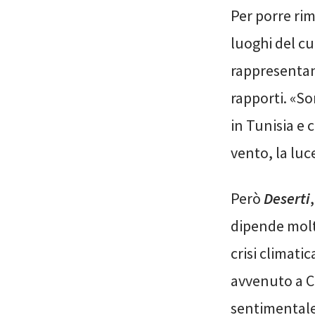
Per porre rim
luoghi del cuo
rappresentan
rapporti. «S
in Tunisia e 
vento, la luce,
Però
Deserti
dipende molt
crisi climat
avvenuto a C
sentimental