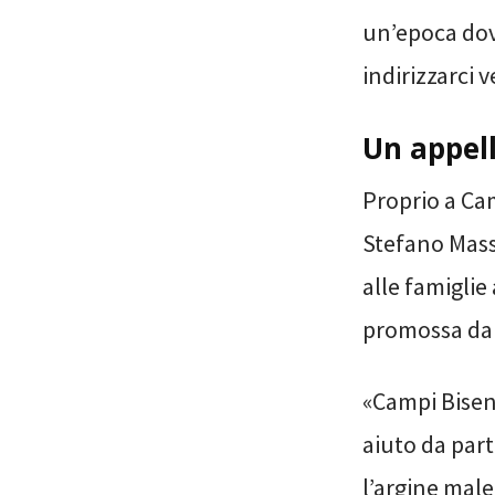
un’epoca dov
indirizzarci v
Un appel
Proprio a Cam
Stefano Mass
alle famiglie
promossa da 
«Campi Bisen
aiuto da part
l’argine mal