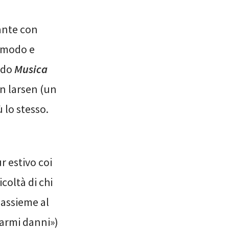
tante con
comodo e
ando
Musica
n larsen (un
ù lo stesso.
 estivo coi
coltà di chi
 assieme al
farmi danni»)