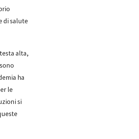
prio
e di salute
testa alta,
 sono
ndemia ha
er le
uzioni si
queste