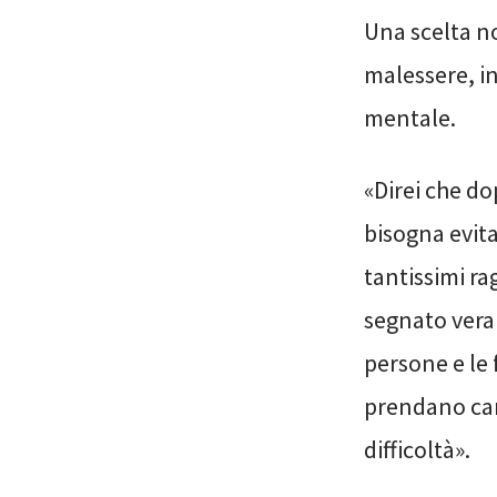
Una scelta n
malessere, in
mentale.
«Direi che do
bisogna evita
tantissimi ra
segnato vera
persone e le f
prendano car
difficoltà».