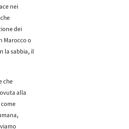
pace nei
e che
ione dei
in Marocco o
 la sabbia, il
e che
ovuta alla
e come
 umana,
iviamo