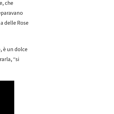
e, che
reparavano
ua delle Rose
e, è un dolce
arla, “si