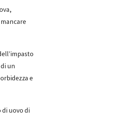
uova,
ò mancare
 dell’impasto
 di un
morbidezza e
 di uovo di