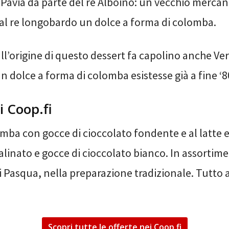
i Pavia da parte del re Alboino: un vecchio mercan
ì al re longobardo un dolce a forma di colomba.
ull’origine di questo dessert fa capolino anche V
 dolce a forma di colomba esistesse già a fine ‘8
i Coop.fi
omba con gocce di cioccolato fondente e al latte 
alinato e gocce di cioccolato bianco. In assortim
i Pasqua, nella preparazione tradizionale. Tutto
Scopri tutte le offerte nei Coop.fi