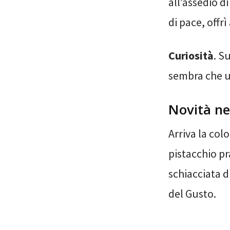
all’assedio d
di pace, offr
Curiosità
. S
sembra che un
Novità ne
Arriva la col
pistacchio pr
schiacciata d
del Gusto.