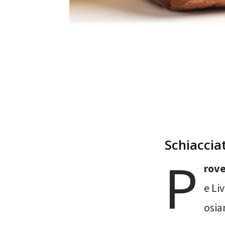
Schiaccia
P
rov
e Li
osia