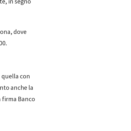
te, in segno
erona, dove
00.
e quella con
ento anche la
 a firma Banco