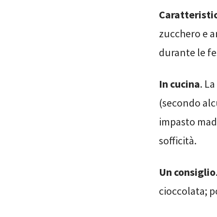
Caratteristi
zucchero e a
durante le fe
In cucina
. La
(secondo alc
impasto madr
sofficità.
Un consiglio
cioccolata; p