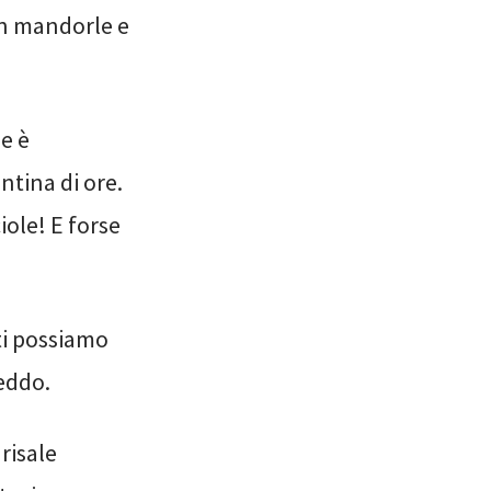
on mandorle e
ne è
ntina di ore.
ole! E forse
ti possiamo
eddo.
risale