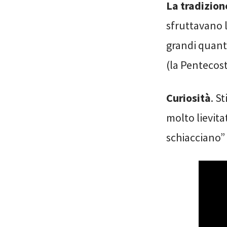
La tradizion
sfruttavano 
grandi quanti
(la Pentecost
Curiosità
. S
molto lievita
schiacciano”