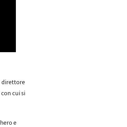
, direttore
 con cui si
chero e