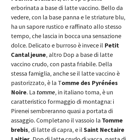
erborinata a base di latte vaccino. Bello da
vedere, con la base panna e le striature blu,
ha un sapore rustico e raffinato allo stesso
tempo, che lascia in bocca una sensazione
dolce. Delicato e burroso è invece il
Petit
Cantal jeune
, altro Dop a base di latte
vaccino crudo, con pasta friabile. Della
stessa famiglia, anche se il latte vaccino è
pastorizzato, è la T
omme des Pyrénées
Noire
. La
tomme
, in italiano toma, è un
caratteristico formaggio di montagna: i
Pirenei sembreranno quasi a portata di
assaggio. Completano il vassoio la
Tomme
brebis
, di latte di capra, e il
Saint Nectaire
Laitier
, Dop di latte crudo di vacca, pasta di