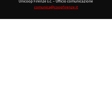
Unicoop Firenze s.c. – Ufficio comunicazione
comunica@coopfirenze.it