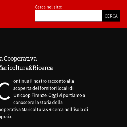
Cerca nel sito:
CERCA
a Cooperativa
aricoltura&Ricerca
C
ontinua il nostro racconto alla
scoperta dei fornitori locali di
Unicoop Firenze. Oggi vi portiamo a
conoscere la storia della
ooperativa Maricoltura&Ricerca nell’isola di
praia.