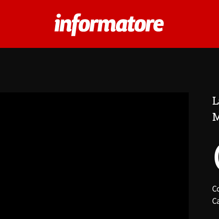
L
M
C
Ca