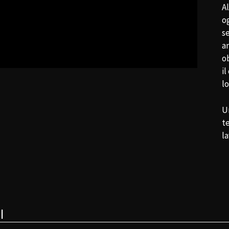
A
o
se
am
o
i
lo
Un
t
la
I