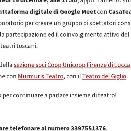
tedì 15 dicembre, alle 17.30
, appuntamento sul
attaforma digitale di Google Meet
con
CasaTea
boratorio per creare un gruppo di spettatori cons
a partecipazione ed il coinvolgimento attivo del
 teatri toscani.
della
sezione soci Coop Unicoop Firenze di Lucca
one con
Murmuris Teatro
, con il
Teatro del Giglio
.
 per continuare a parlare insieme di teatro!
pare telefonare al numero 3397551376
.