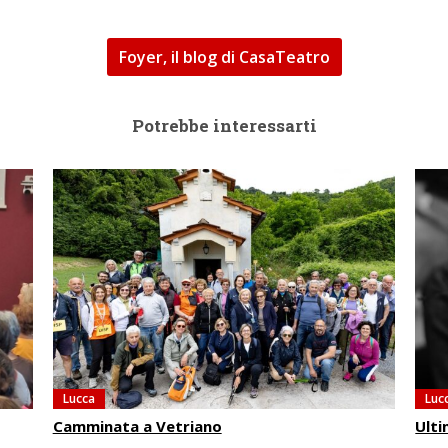
Foyer, il blog di CasaTeatro
Potrebbe interessarti
Lucca
Luc
Camminata a Vetriano
Ulti