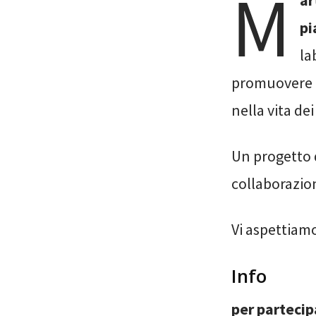
M
ar
pi
la
promuovere l
nella vita dei
Un progetto 
collaborazi
Vi aspettiamo
Info
per parteci