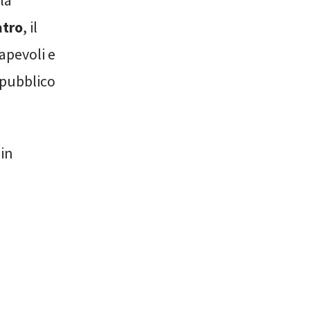
la
tro
, il
apevoli e
 pubblico
in