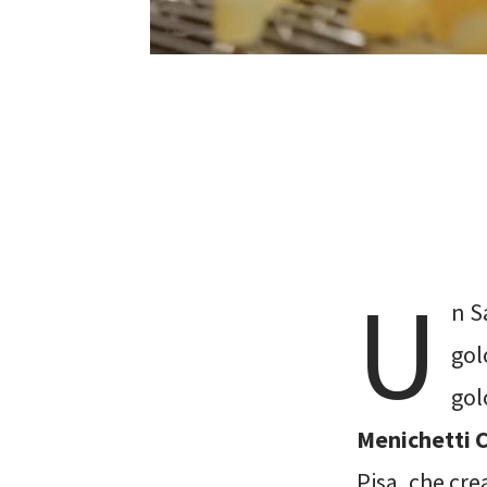
U
n S
gol
gol
Menichetti C
Pisa, che cre