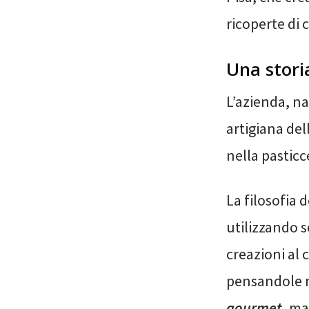
ricoperte di 
Una stori
L’azienda, na
artigiana del
nella pasticc
La filosofia 
utilizzando s
creazioni al 
pensandole no
gourmet
, ma