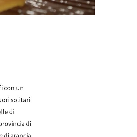
fi con un
ori solitari
lle di
provincia di
e di arancia