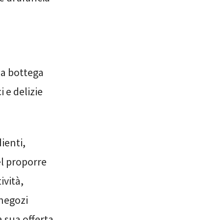
lla bottega
 e delizie
dienti,
el proporre
ività,
 negozi
a sua offerta