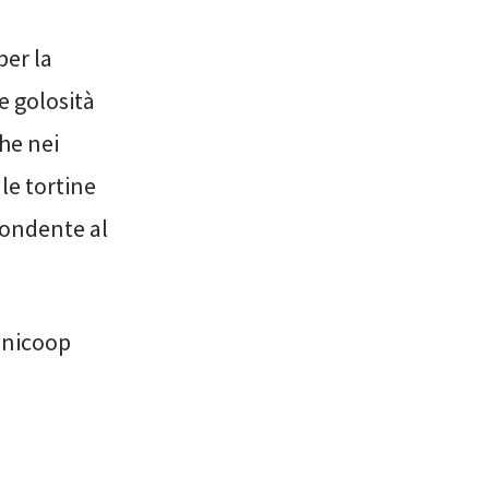
per la
e golosità
he nei
le tortine
 fondente al
 Unicoop