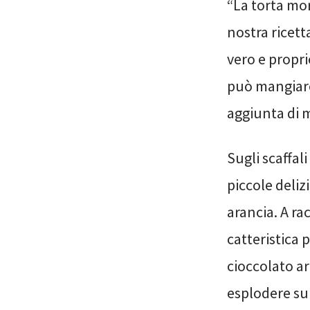
“La torta mor
nostra ricett
vero e propri
può mangiare 
aggiunta di m
Sugli scaffal
piccole deliz
arancia. A ra
catteristica p
cioccolato ar
esplodere sub