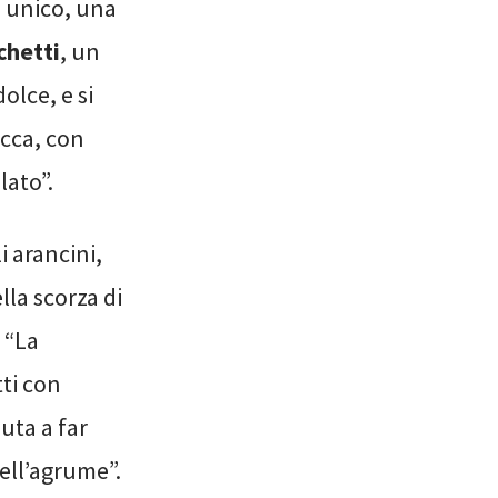
o unico, una
chetti
, un
olce, e si
ecca, con
lato”.
i arancini,
lla scorza di
 “La
tti con
uta a far
dell’agrume”.