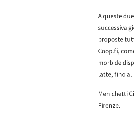
A queste due
successiva gi
proposte tut
Coop.fi, come
morbide dispo
latte, fino al
Menichetti Ci
Firenze.