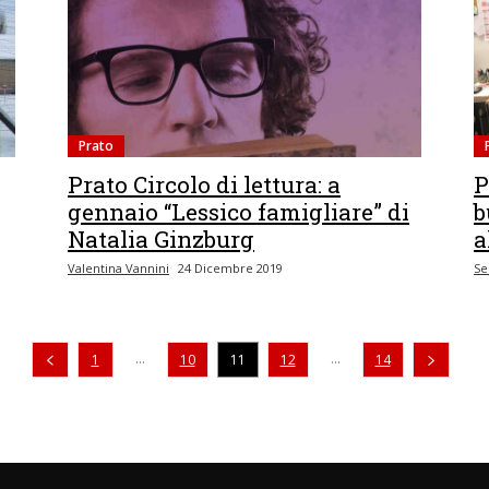
Prato
Prato Circolo di lettura: a
P
gennaio “Lessico famigliare” di
b
Natalia Ginzburg
a
Valentina Vannini
24 Dicembre 2019
Se
Pagina precedente
...
...
1
10
11
12
14