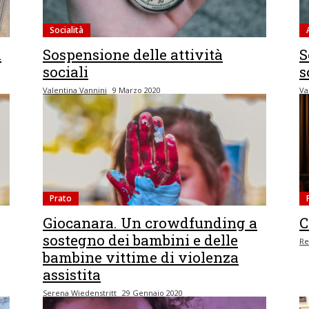
Socialità
a
Sospensione delle attività
S
sociali
s
Valentina Vannini
9 Marzo 2020
Va
Prato
Giocanara. Un crowdfunding a
C
sostegno dei bambini e delle
Re
bambine vittime di violenza
assistita
Serena Wiedenstritt
29 Gennaio 2020