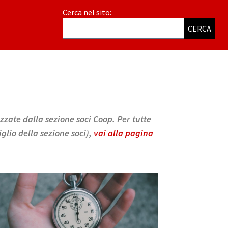
Cerca nel sito:
CERCA
izzate dalla sezione soci Coop. Per tutte
glio della sezione soci),
vai alla pagina