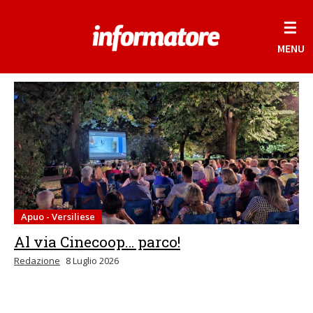
☰
MENU
Apuo - Versiliese
Al via Cinecoop… parco!
Redazione
8 Luglio 2026