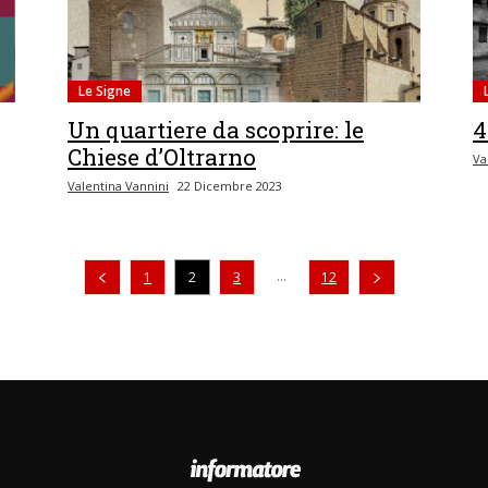
Le Signe
Un quartiere da scoprire: le
4
Chiese d’Oltrarno
Va
Valentina Vannini
22 Dicembre 2023
Pagina precedente
...
1
2
3
12