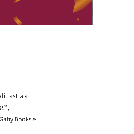
di Lastra a
e!”
,
e Gaby Books e