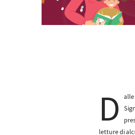
D
alle
Sig
pres
letture di al