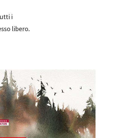
tti i
sso libero.