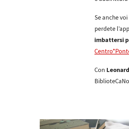
Se anche voi 
perdete l’a
imbattersi pe
Centro*Ponte
Con
Leonard
BiblioteCaNo