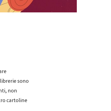
are
librerie sono
nti, non
tro cartoline