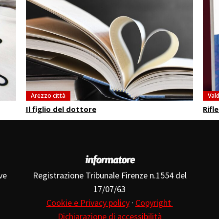
Arezzo città
Val
Il figlio del dottore
Rifl
ve
Registrazione Tribunale Firenze n.1554 del
17/07/63
Cookie e Privacy policy
·
Copyright
Dichiarazione di accessibilità