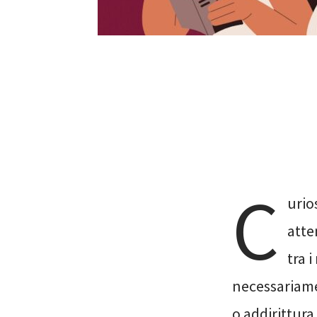
C
urio
atte
tra 
necessariamen
o addirittura