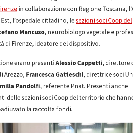
irenze
in collaborazione con Regione Toscana, l
st, l’ospedale cittadino, le
sezioni soci Coop del
tefano Mancuso
, neurobiologo vegetale e profe
tà di Firenze, ideatore del dispositivo.
zione erano presenti
Alessio Cappetti
, direttore
i Arezzo,
Francesca Gatteschi
, direttrice soci U
milla Pandolfi
, referente Pnat. Presenti anche i
i delle sezioni soci Coop del territorio che hann
adiuvato la raccolta fondi.