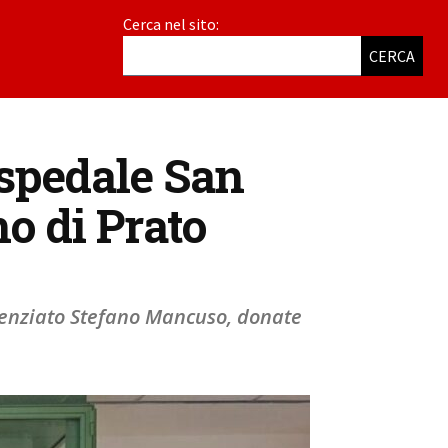
Cerca nel sito:
CERCA
ospedale San
o di Prato
cienziato Stefano Mancuso, donate