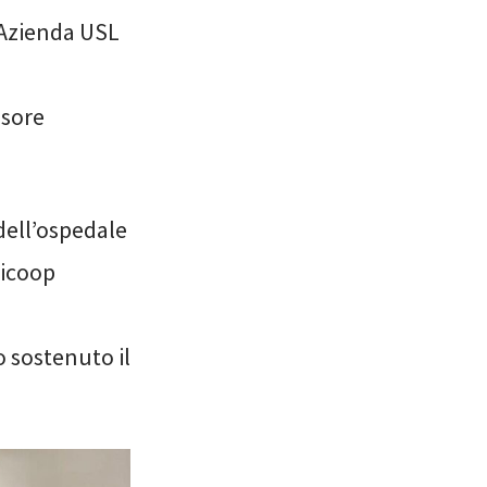
’Azienda USL
ssore
 dell’ospedale
nicoop
o sostenuto il