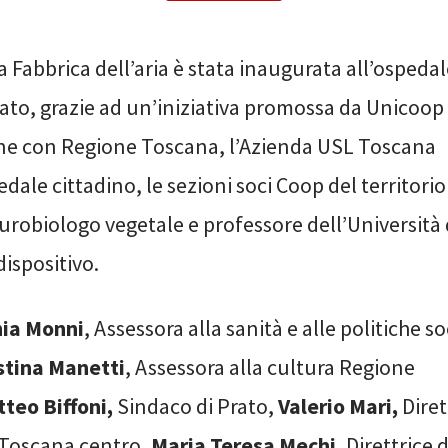
la Fabbrica dell’aria è stata inaugurata all’ospeda
ato, grazie ad un’iniziativa promossa da Unicoop 
ne con Regione Toscana, l’Azienda USL Toscana
edale cittadino, le sezioni soci Coop del territori
robiologo vegetale e professore dell’Università d
dispositivo.
ia Monni
, Assessora alla sanità e alle politiche s
stina Manetti
, Assessora alla cultura Regione
teo Biffoni,
Sindaco di Prato,
Valerio Mari,
Diret
 Toscana centro,
Maria Teresa Mechi
, Direttrice 