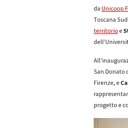
da
Unicoop F
Toscana Sud E
territorio
e
S
dell’Universi
All’inaugura
San Donato d
Firenze, e
Ca
rappresentant
progetto e co