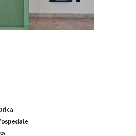
brica
l’ospedale
sa