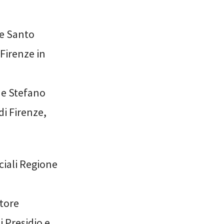
le Santo
Firenze in
o e Stefano
i Firenze,
ociali Regione
tore
di Presidio e