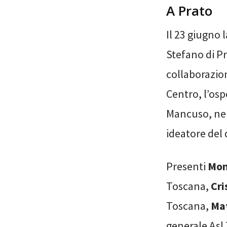
A Prato
Il 23 giugno 
Stefano di Pr
collaborazio
Centro, l’osp
Mancuso, neu
ideatore del 
Presenti
Mon
Toscana,
Cri
Toscana,
Mat
generale Asl