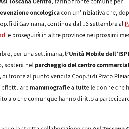
Asl Toscana Centro
, fanno fronte comune per
evenzione oncologica
con un’iniziativa che, dop
op.fi di Gavinana, continua dal 16 settembre al
P
adi
e proseguirà in altre province nei prossimi mes
mbre, per una settimana,
l’Unità Mobile dell’IS
 sosterà nel
parcheggio del centro commercia
, di fronte al punto vendita Coop.fi di Prato Pleia
i effettuare
mammografie
a tutte le donne che 
vito a o che comunque hanno diritto a partecipare
 vede la stretta collaborazione con
Asl Toscana 