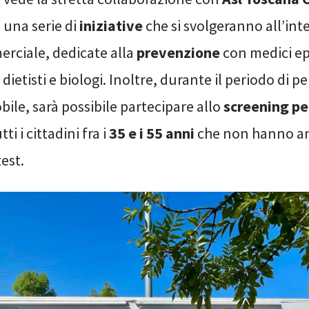
 una serie di
iniziative
che si svolgeranno all’int
rciale, dedicate alla
prevenzione
con medici ep
dietisti e biologi. Inoltre, durante il periodo di
bile, sarà possibile partecipare allo
screening per
tti i cittadini fra i
35 e i 55 anni
che non hanno a
test.