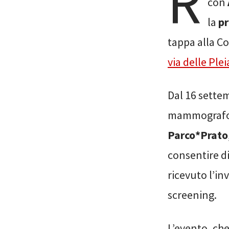
R
con
la
pr
tappa alla Co
via delle Plei
Dal 16 sette
mammografo,
Parco*Prato
consentire d
ricevuto l’in
screening.
L’evento, che