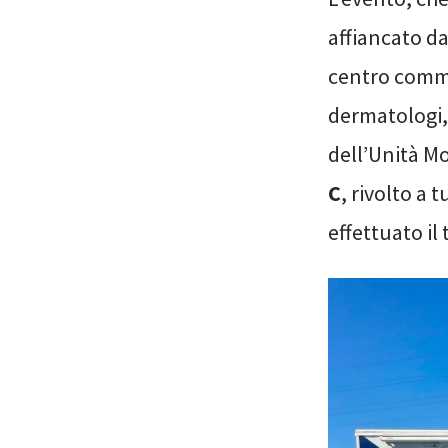
affiancato da
centro comme
dermatologi, 
dell’Unità Mo
C
, rivolto a tu
effettuato il 