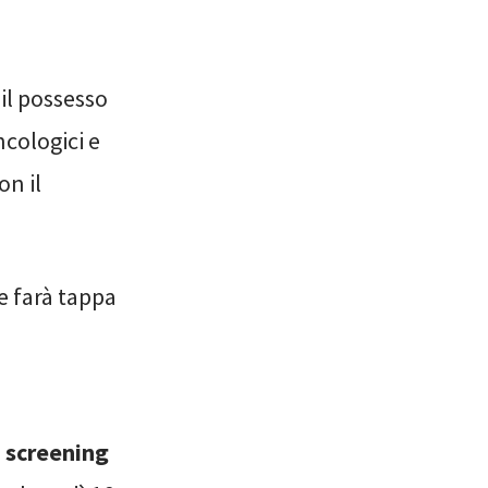
 il possesso
ncologici e
on il
 e farà tappa
i screening