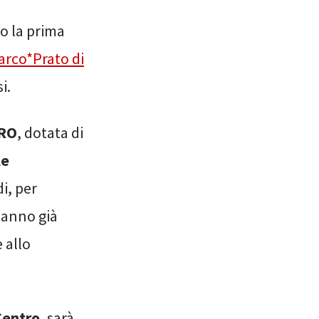
o la prima
arco*Prato di
i.
PRO
, dotata di
le
di, per
hanno già
 allo
Centro
, sarà