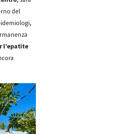
erno del
idemiologi,
 permanenza
 l’epatite
ncora