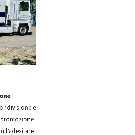
ione
ondivisione e
e, promozione
più l’adesione