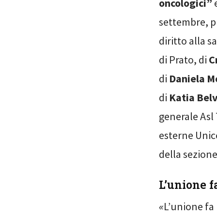
oncologici”
e
settembre, p
diritto alla s
di Prato, di
C
di
Daniela M
di
Katia Bel
generale Asl
esterne Unic
della sezione
L’unione fa
«
L’unione fa