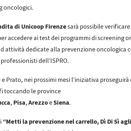
g oncologici.
ndita di Unicoop Firenze
sarà possibile verificare
 per accedere ai test dei programmi di screening o
d attività dedicate alla prevenzione oncologica c
professionisti dell’ISPRO.
e Prato, nei prossimi mesi l’iniziativa proseguirà
.fi toccando le province
ucca
,
Pisa
,
Arezzo
e
Siena
.
di
“
Metti la prevenzione nel carrello, Dì Di Sì agl