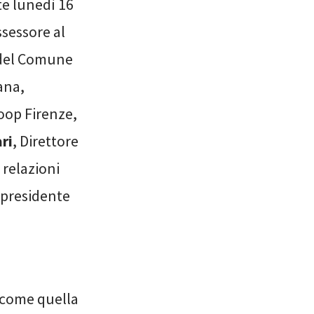
te lunedì 16
ssessore al
 del Comune
ana,
oop Firenze,
ri
, Direttore
 relazioni
presidente
e come quella