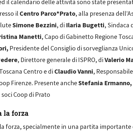
d il calendario delle attività sono state presenta
resso il
Centro Parco*Prato
, alla presenza dell’A
alute
Simone Bezzini
, di
Ilaria Bugetti
, Sindaca
ristina Manetti
, Capo di Gabinetto Regione Tosc
ori,
Presidente del Consiglio di sorveglianza Unic
vedere
, Direttore generale di ISPRO, di
Valerio Ma
 Toscana Centro e di
Claudio Vanni
, Responsabile
oop Firenze. Presente anche
Stefania Ermanno,
 soci Coop di Prato
 la forza
 la forza, specialmente in una partita important