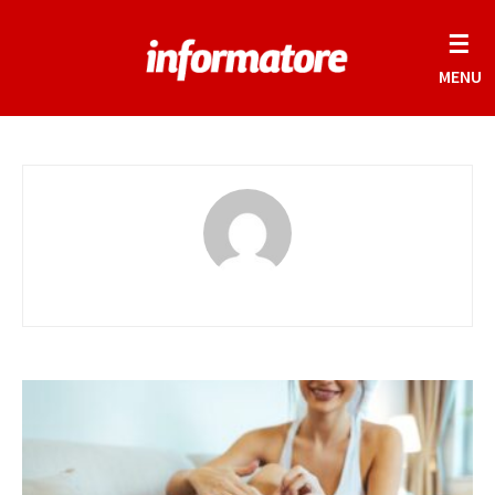
☰
MENU