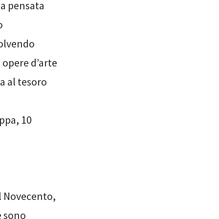
ca pensata
o
solvendo
i opere d’arte
a al tesoro
appa, 10
il Novecento,
me sono