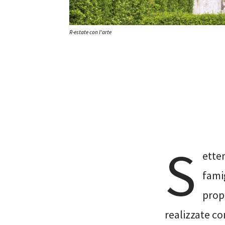
R-estate con l'arte
S
ette
famig
propo
realizzate co