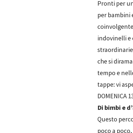
Pronti per u
per bambini e
coinvolgente
indovinelli e
straordinarie
che si dirama
tempo e nello
tappe: vi asp
DOMENICA 13
Di bimbi e d’
Questo percor
poco a poco, 