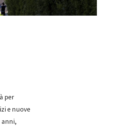
tà per
izi e nuove
9 anni,