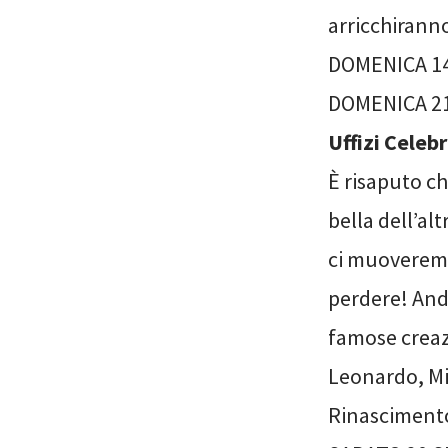
arricchiranno
DOMENICA 14
DOMENICA 21
Uffizi Celebr
È risaputo ch
bella dell’al
ci muoveremo
perdere! And
famose creazio
Leonardo, Mic
Rinascimento,