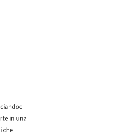
asciandoci
arte in una
i che