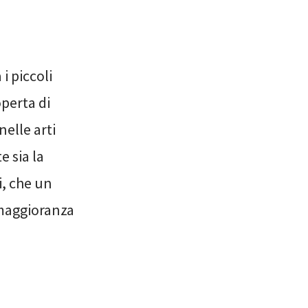
i piccoli
operta di
nelle arti
 sia la
i, che un
 maggioranza