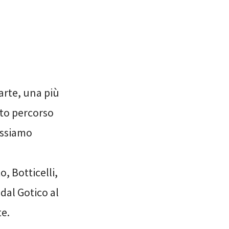
’arte, una più
esto percorso
ossiamo
o, Botticelli,
dal Gotico al
te.