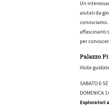
Un interessan
aiutati da gi
conosciamo. 
affascinanti 
per conoscere
Palazzo Pi
Visite guidat
SABATO 6 SE
DOMENICA 14
Esploratori a