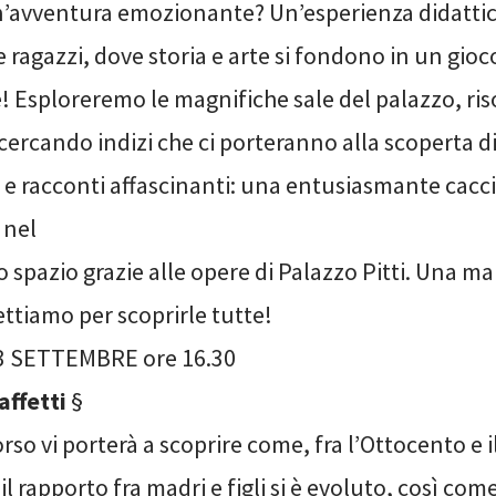
n’avventura emozionante? Un’esperienza didatti
 ragazzi, dove storia e arte si fondono in un gioc
! Esploreremo le magnifiche sale del palazzo, ri
 cercando indizi che ci porteranno alla scoperta d
 e racconti affascinanti: una entusiasmante cacci
 nel
 spazio grazie alle opere di Palazzo Pitti. Una m
ettiamo per scoprirle tutte!
 SETTEMBRE ore 16.30
affetti
§
so vi porterà a scoprire come, fra l’Ottocento e 
il rapporto fra madri e figli si è evoluto, così co