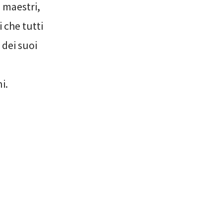
i maestri,
i che tutti
dei suoi
i.