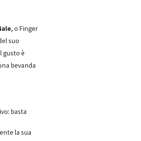
iale
, o Finger
del suo
Il gusto è
a una bevanda
ivo: basta
ente la sua