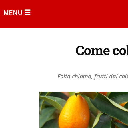
MENU ☰
Come col
Folta chioma, frutti dai col