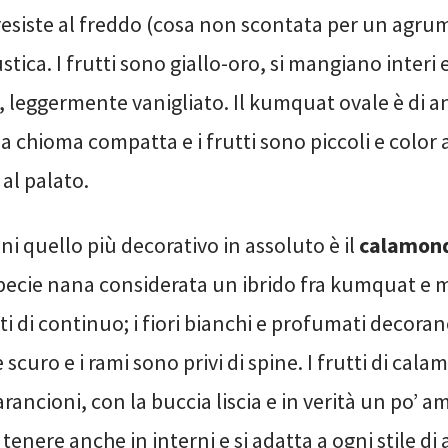
resiste al freddo (cosa non scontata per un agrum
stica. I frutti sono giallo-oro, si mangiano inter
 leggermente vanigliato. Il kumquat ovale è di an
a chioma compatta e i frutti sono piccoli e color 
 al palato.
ni quello più decorativo in assoluto è il
calamon
specie nana considerata un ibrido fra kumquat e
i di continuo; i fiori bianchi e profumati decoran
scuro e i rami sono privi di spine. I frutti di ca
 arancioni, con la buccia liscia e in verità un po’ a
tenere anche in interni e si adatta a ogni stile di 