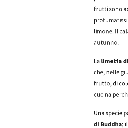
frutti sono a
profumatissim
limone. Il ca
autunno.
La
limetta di
che, nelle giu
frutto, di co
cucina perché
Una specie p
di Buddha
; 