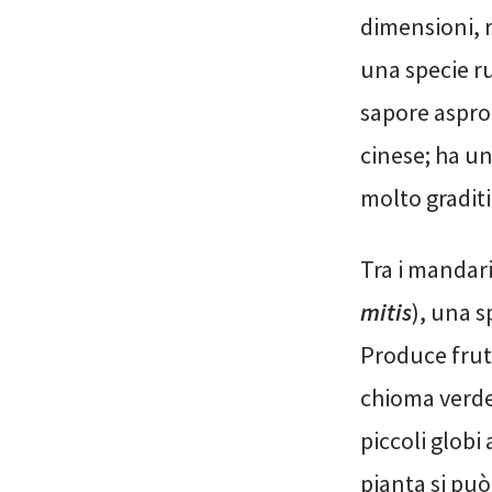
dimensioni, 
una specie ru
sapore aspro,
cinese; ha un
molto graditi
Tra i mandari
mitis
), una 
Produce frutt
chioma verde 
piccoli globi
pianta si può 