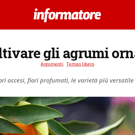
tivare gli agrumi or
Argomenti
Tempo libero
ori accesi, fiori profumati, le varietà più versatile