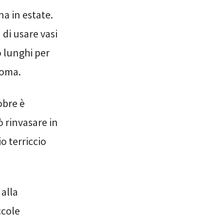
a in estate.
 di usare vasi
o lunghi per
ioma.
obre è
 rinvasare in
o terriccio
 alla
ccole