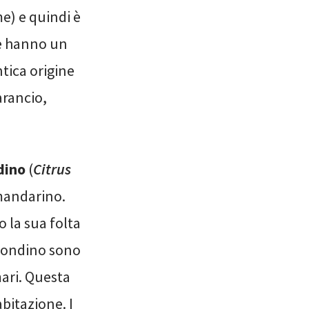
e) e quindi è
i e hanno un
tica origine
arancio,
dino
(
Citrus
 mandarino.
o la sua folta
lamondino sono
mari. Questa
abitazione. I