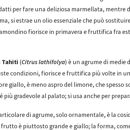
datti per fare una deliziosa marmellata, mentre d
a, si estrae un olio essenziale che può sostituire
lamondino fiorisce in primavera e fruttifica fra es
 Tahiti
(
Citrus lathifolya
) è un agrume di medie 
ste condizioni, fiorisce e fruttifica più volte in un
lore giallo, è meno aspro del limone, che spesso so
 più gradevole al palato; si usa anche per prepara
articolare di agrume, solo ornamentale, è la cos
il frutto è piuttosto grande e giallo; la forma, co