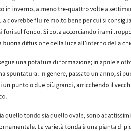
o in inverno, almeno tre-quattro volte a settiman
qua dovrebbe fluire molto bene per cui si consiglia
fori sul fondo. Si pota accorciando i rami tropp
 buona diffusione della luce all’interno della ch
segue una potatura di formazione; in aprile e ott
na spuntatura. In genere, passato un anno, si può
i un punto o due più grandi, arricchendo il vecchi
co.
sia quello tondo sia quello ovale, sono adattissimi
ornamentale. La varietà tonda è una pianta di pi