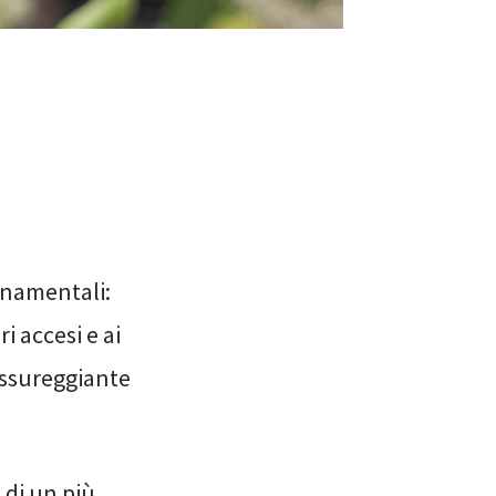
rnamentali:
i accesi e ai
ussureggiante
 di un più