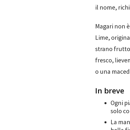
il nome, rich
Magari non è 
Lime, origina
strano frutto
fresco, liev
o una maced
In breve
Ogni pi
solo co
La man