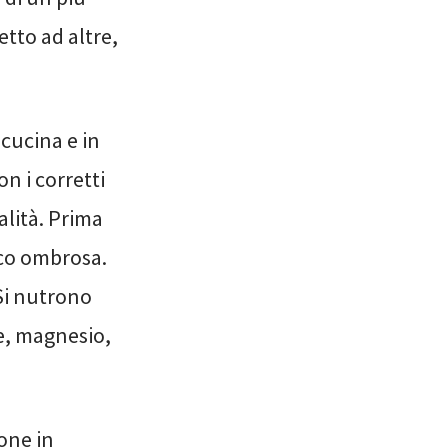
etto ad altre,
 cucina e in
n i corretti
alità. Prima
oco ombrosa.
 Si nutrono
, magnesio,
one in