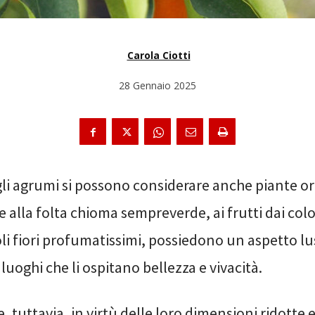
Carola Ciotti
28 Gennaio 2025
 gli agrumi si possono considerare anche piante o
e alla folta chioma sempreverde, ai frutti dai color
oli fiori profumatissimi, possiedono un aspetto l
 luoghi che li ospitano bellezza e vivacità.
, tuttavia, in virtù delle loro dimensioni ridotte e