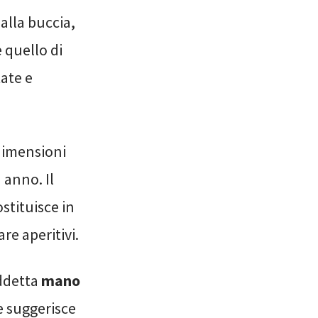
alla buccia,
 quello di
tate e
dimensioni
 anno. Il
stituisce in
re aperitivi.
iddetta
mano
me suggerisce