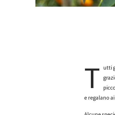
T
utti
grazi
picc
e regalano ai
Alcune specie