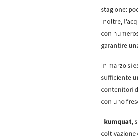
stagione: poc
Inoltre, l’ac
con numerosi 
garantire una
In marzo si e
sufficiente u
contenitori d
con uno fres
I
kumquat
, 
coltivazione 