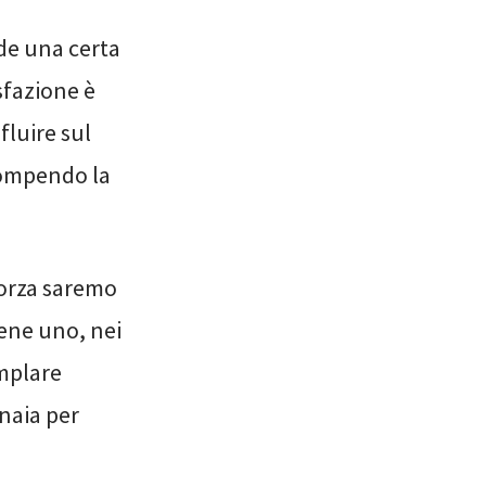
de una certa
sfazione è
fluire sul
rrompendo la
forza saremo
ene uno, nei
emplare
inaia per