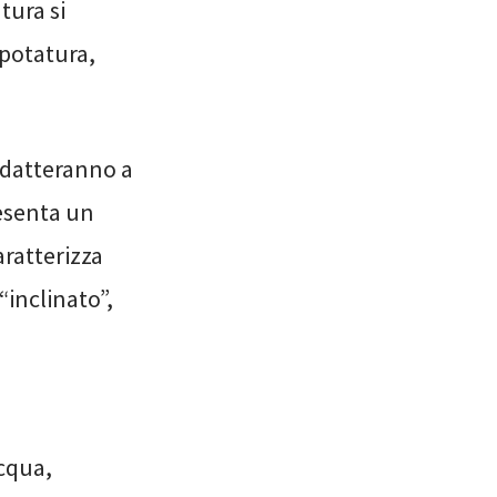
tura si
 potatura,
 adatteranno a
resenta un
aratterizza
“inclinato”,
acqua,