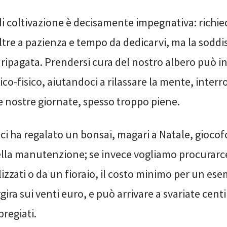
di coltivazione è decisamente impegnativa: richie
ltre a pazienza e tempo da dedicarvi, ma la soddi
ipagata. Prendersi cura del nostro albero può in
co-fisico, aiutandoci a rilassare la mente, inte
e nostre giornate, spesso troppo piene.
ci ha regalato un bonsai, magari a Natale, gioco
lla manutenzione; se invece vogliamo procurarc
lizzati o da un fioraio, il costo minimo per un es
ira sui venti euro, e può arrivare a svariate cent
pregiati.