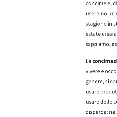
concime e, di
useremo un ne
stagione in s
estate ci sar
sappiamo, asc
La
concimaz
vivere e occo
genere, si c
usare prodott
usare delle c
disperda; nel