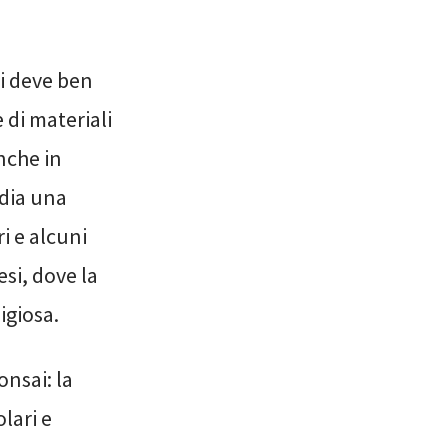
si deve ben
 di materiali
nche in
edia una
i e alcuni
si, dove la
igiosa.
nsai: la
lari e