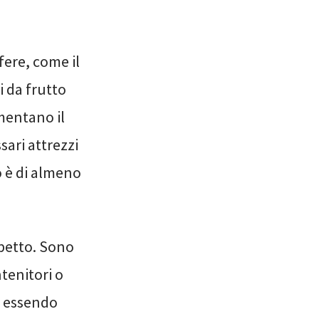
fere, come il
i da frutto
mentano il
ari attrezzi
vo è di almeno
spetto. Sono
ntenitori o
, essendo