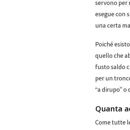
servono per 
esegue con sp
una certa ma
Poiché esisto
quello che a
fusto saldo c
per un tronco
“a dirupo” o 
Quanta a
Come tutte l