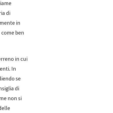
gliame
ia di
lmente in
e, come ben
rreno in cui
enti. In
liendo se
siglia di
ime non si
delle