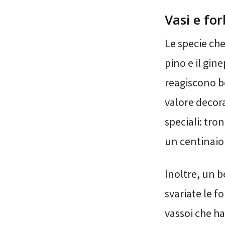
Vasi e for
Le specie che
pino e il gin
reagiscono b
valore decor
speciali: tro
un centinaio 
Inoltre, un b
svariate le fo
vassoi che h