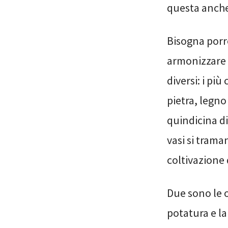
questa anche 
Bisogna porre
armonizzare c
diversi: i pi
pietra, legn
quindicina di
vasi si trama
coltivazione 
Due sono le 
potatura e la