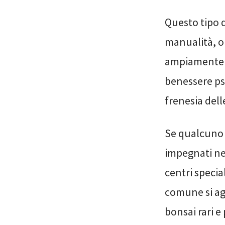
Questo tipo 
manualità, o
ampiamente r
benessere psi
frenesia dell
Se qualcuno 
impegnati ne
centri specia
comune si agg
bonsai rari e 