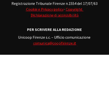
Registrazione Tribunale Firenze n.1554 del 17/07/63
Cookie e Privacy policy
·
Copyright
Dichiarazione di accessibilità
PER SCRIVERE ALLA REDAZIONE
Unicoop Firenze s.c. – Ufficio comunicazione
comunica@coopfirenze.it