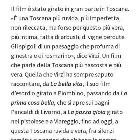
Il film è stato girato in gran parte in Toscana.
«È una Toscana più ruvida, più imperfetta,
non rileccata, ma forse per questo più vera,
più intima, fatta di arbusti, di vigne perdute.
Gli spigoli di un paesaggio che profuma di
ginestra e di rosmarino», dice Virzì. Un film
che parla della Toscana più nascosta e più
vera. Quella che Virzì ha sempre saputo
raccontare, da
La bella vita
, il suo film
d’esordio girato a Piombino, passando da
La
prima cosa bella,
che si apre sui bagni
Pancaldi di Livorno, a
La pazza gioia
girato
nel pistoiese e a Viareggio, fino ad oggi, a
questa Toscana ruvida e vera, fra silenzi
familiari e pensieri che abitano le nostre