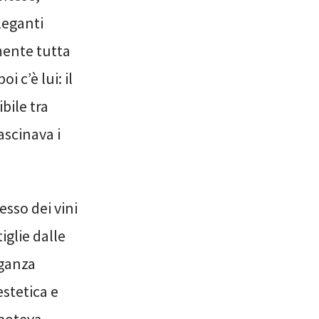
leganti
mente tutta
i c’è lui: il
bile tra
ascinava i
sso dei vini
iglie dalle
eganza
estetica e