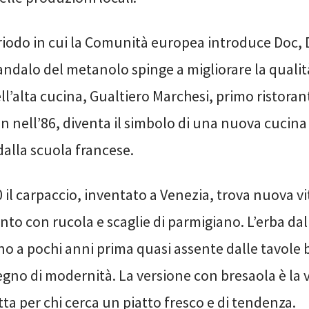
riodo in cui la Comunità europea introduce Doc, 
ndalo del metanolo spinge a migliorare la qualità
ll’alta cucina, Gualtiero Marchesi, primo ristorant
in nell’86, diventa il simbolo di una nuova cucina 
alla scuola francese.
0 il carpaccio, inventato a Venezia, trova nuova vi
to con rucola e scaglie di parmigiano. L’erba da
o a pochi anni prima quasi assente dalle tavole 
egno di modernità. La versione con bresaola è la 
etta per chi cerca un piatto fresco e di tendenza.