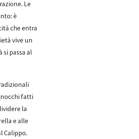
razione. Le
nto: è
cità che entra
ietà vive un
à si passa al
radizionali
gnocchi fatti
ividere la
ella e alle
l Calippo.