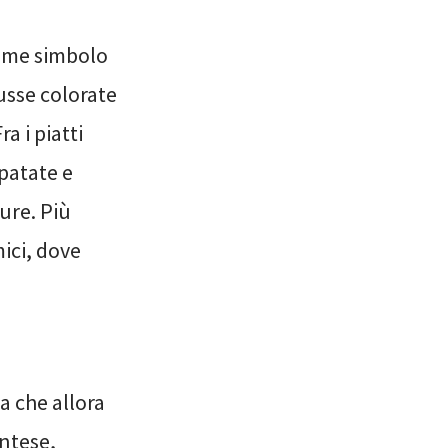
come simbolo
usse colorate
a i piatti
 patate e
ure. Più
ici, dove
a che allora
ntese,