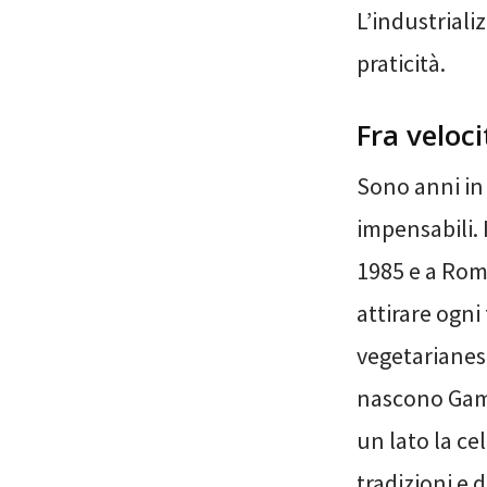
L’industriali
praticità.
Fra veloci
Sono anni in c
impensabili. 
1985 e a Rom
attirare ogni
vegetarianes
nascono Gamb
un lato la cel
tradizioni e 