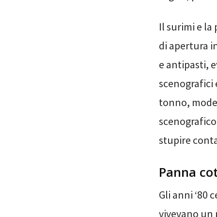
Il surimi e l
di apertura 
e antipasti, 
scenografici e
tonno, model
scenografico 
stupire cont
Panna cot
Gli anni ‘80 
vivevano un 