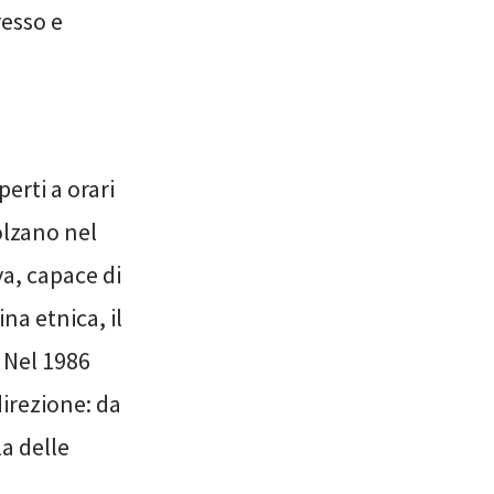
resso e
perti a orari
olzano nel
a, capace di
na etnica, il
 Nel 1986
irezione: da
la delle