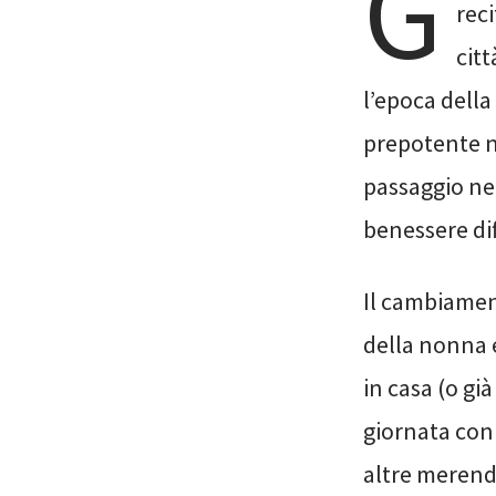
G
rec
cit
l’epoca della
prepotente ne
passaggio nett
benessere di
Il cambiament
della nonna e
in casa (o gi
giornata con i
altre merendi