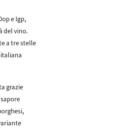
Dop e Igp,
 del vino.
e a tre stelle
italiana
ta grazie
l sapore
borghesi,
variante