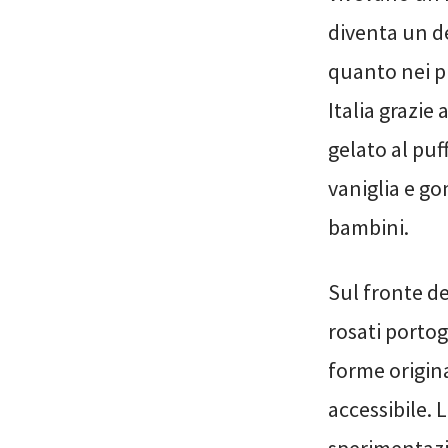
diventa un de
quanto nei pr
Italia grazie 
gelato al puf
vaniglia e g
bambini.
Sul fronte de
rosati portogh
forme origina
accessibile. L