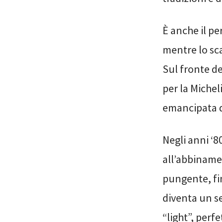
È anche il pe
mentre lo sca
Sul fronte de
per la Michel
emancipata d
Negli anni ‘8
all’abbinamen
pungente, fin
diventa un s
“light”, perf