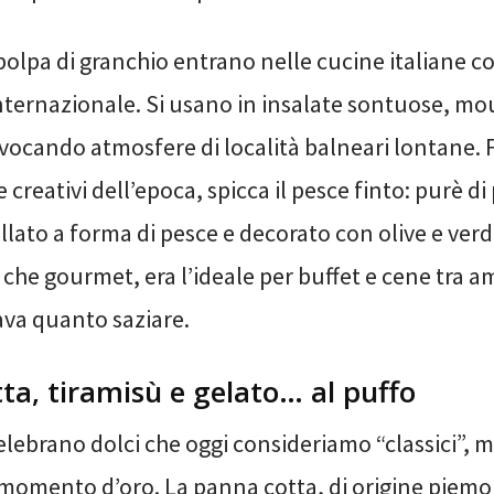
a polpa di granchio entrano nelle cucine italiane 
internazionale. Si usano in insalate sontuose, mo
evocando atmosfere di località balneari lontane. Fr
 creativi dell’epoca, spicca il pesce finto: purè di
lato a forma di pesce e decorato con olive e verd
che gourmet, era l’ideale per buffet e cene tra am
ava quanto saziare.
ta, tiramisù e gelato… al puffo
celebrano dolci che oggi consideriamo “classici”, m
momento d’oro. La panna cotta, di origine piemo