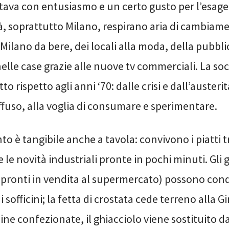
itava con entusiasmo e un certo gusto per l’esage
tà, soprattutto Milano, respirano aria di cambiame
 Milano da bere, dei locali alla moda, della pubbli
lle case grazie alle nuove tv commerciali. La soc
o rispetto agli anni ‘70: dalle crisi e dall’austerit
ffuso, alla voglia di consumare e sperimentare.
o è tangibile anche a tavola: convivono i piatti t
 le novità industriali pronte in pochi minuti. Gli 
à pronti in vendita al supermercato) possono cond
 sofficini; la fetta di crostata cede terreno alla Gir
ne confezionate, il ghiacciolo viene sostituito da