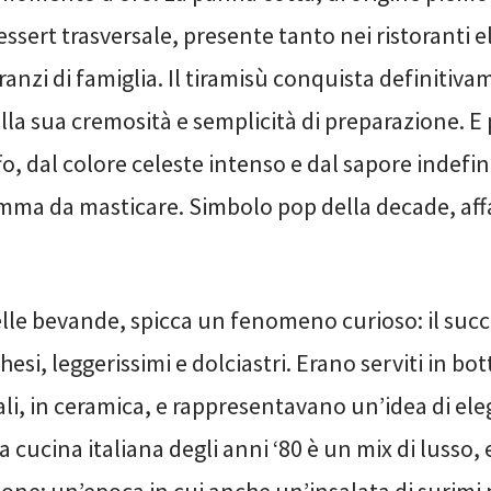
ssert trasversale, presente tanto nei ristoranti e
anzi di famiglia. Il tiramisù conquista definitiva
alla sua cremosità e semplicità di preparazione. E po
fo, dal colore celeste intenso e dal sapore indefini
omma da masticare. Simbolo pop della decade, aff
lle bevande, spicca un fenomeno curioso: il succe
esi, leggerissimi e dolciastri. Erano serviti in bott
li, in ceramica, e rappresentavano un’idea di el
a cucina italiana degli anni ‘80 è un mix di lusso, 