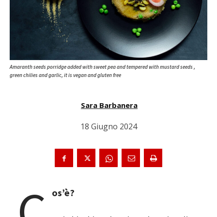
Amaranth seeds porridge added with sweet pea and tempered with mustard seeds ,
green chilies and garlic, it is vegan and gluten free
Sara Barbanera
18 Giugno 2024
C
os’è?