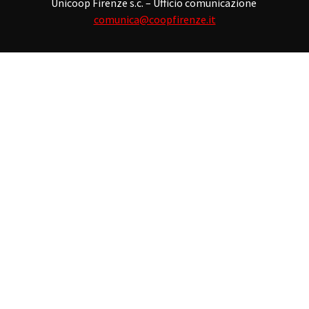
Unicoop Firenze s.c. – Ufficio comunicazione
comunica@coopfirenze.it