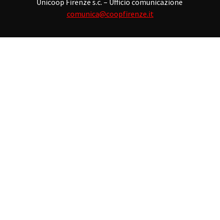
Unicoop Firenze s.c. – Ufficio comunicazione
comunica@coopfirenze.it