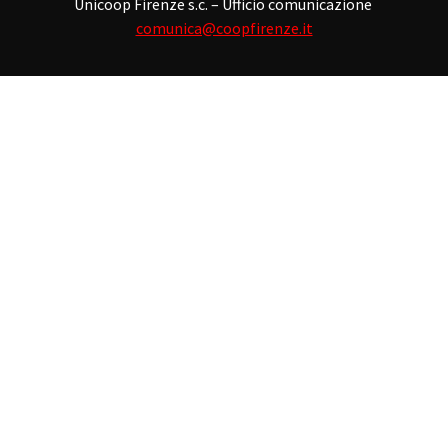
Unicoop Firenze s.c. – Ufficio comunicazione
comunica@coopfirenze.it