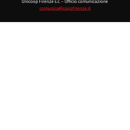
Unicoop Firenze s.c. – Ufficio comunicazione
comunica@coopfirenze.it