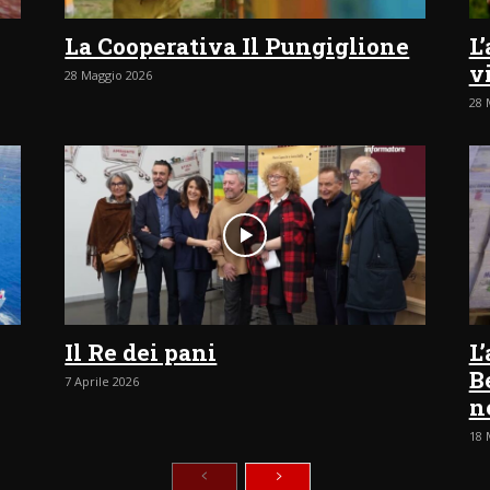
La Cooperativa Il Pungiglione
L
v
28 Maggio 2026
28 
Il Re dei pani
L
B
7 Aprile 2026
n
18 