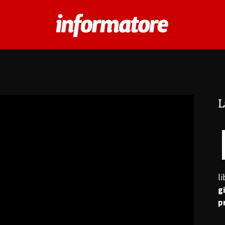
L
l
g
p