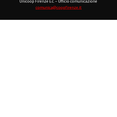
Unicoop Firenze s.c. – Ufficio comunicazione
comunica@coopfirenze.it