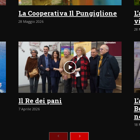
La Cooperativa Il Pungiglione
L
v
28 Maggio 2026
28 
Il Re dei pani
L
B
7 Aprile 2026
n
18 