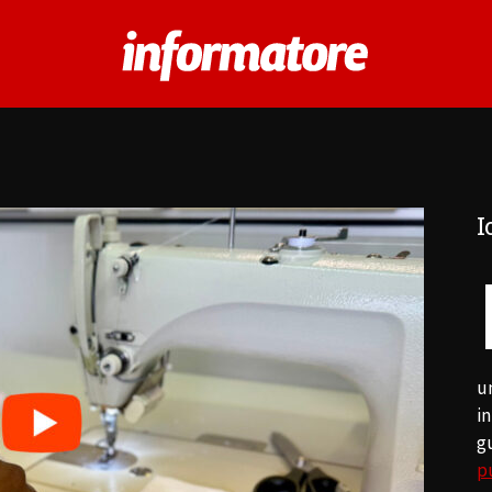
I
u
in
g
p