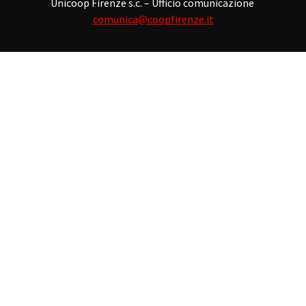
Unicoop Firenze s.c. – Ufficio comunicazione
comunica@coopfirenze.it