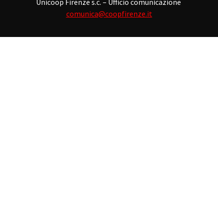
Unicoop Firenze s.c. – Ufficio comunicazione
comunica@coopfirenze.it