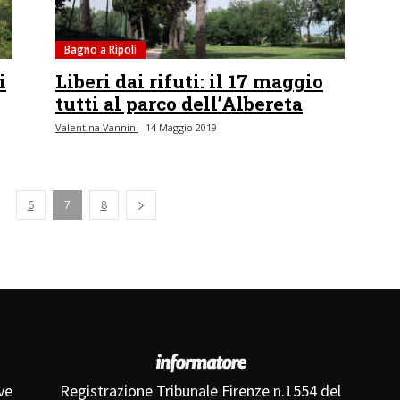
Bagno a Ripoli
i
Liberi dai rifuti: il 17 maggio
tutti al parco dell’Albereta
Valentina Vannini
14 Maggio 2019
ente
6
7
8
ve
Registrazione Tribunale Firenze n.1554 del