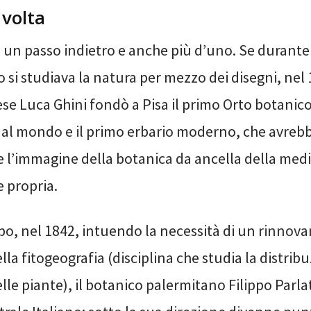
 volta
 un passo indietro e anche più d’uno. Se durant
si studiava la natura per mezzo dei disegni, nel 1
se Luca Ghini fondò a Pisa il primo Orto botanic
o al mondo e il primo erbario moderno, che avreb
e l’immagine della botanica da ancella della medi
e propria.
opo, nel 1842, intuendo la necessità di un rinnov
lla fitogeografia (disciplina che studia la distrib
lle piante), il botanico palermitano Filippo Parl