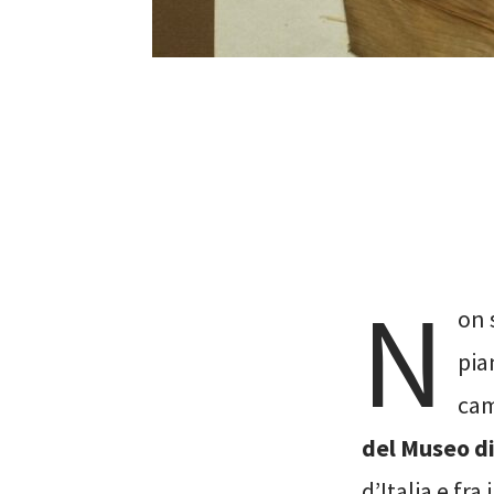
N
on 
pia
cam
del Museo di
d’Italia e fr