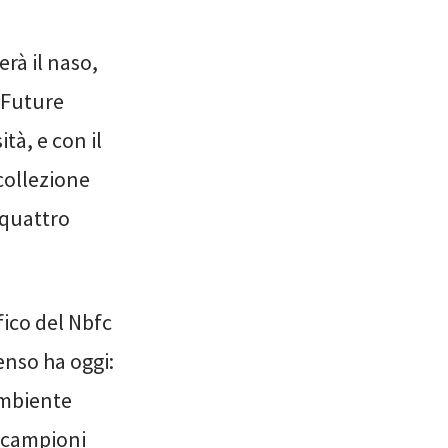
rà il naso,
 Future
sità,
e
con il
 collezione
 quattro
fico del Nbfc
enso ha oggi:
 ambiente
n campioni