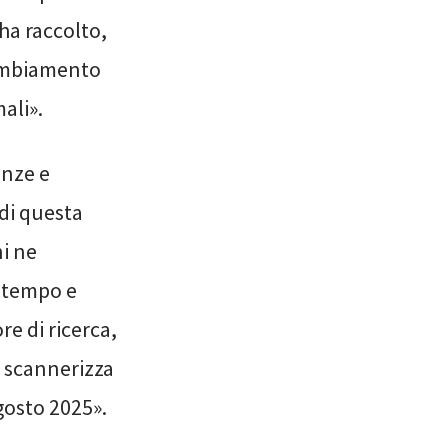
 ha raccolto,
cambiamento
ali».
enze e
 di questa
ni ne
o tempo e
re di ricerca,
 scannerizza
agosto 2025».