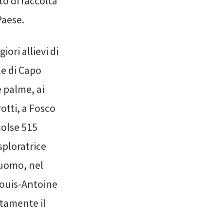
to di raccolta
Paese.
ori allievi di
le di Capo
 palme, ai
rotti, a Fosco
olse 515
sploratrice
 uomo, nel
ouis-Antoine
itamente il