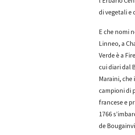
l’Erbario Cen
di vegetali e
E che nomi ne
Linneo, a Cha
Verde è a Fir
cui diari dal
Maraini, che 
campioni di 
francese e pr
1766 s’imbar
de Bougainvil