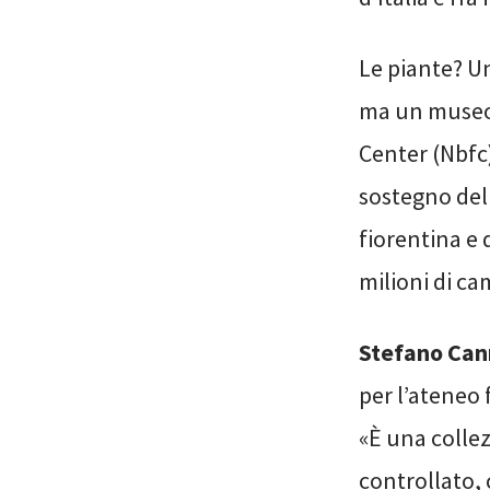
Le piante? U
ma un museo è
Center (Nbfc)
sostegno del 
fiorentina e 
milioni di ca
Stefano Can
per l’ateneo 
«È una collezi
controllato, 