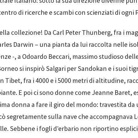
trale Italiano: sotto la sua direzione divenne pun
 centro di ricerche e scambi con scienziati di ogni 
lla collezione! Da Carl Peter Thunberg, fra i maggi
rles Darwin – una pianta da lui raccolta nelle iso
enze -, a Odoardo Beccari, massimo studioso delle
 Borneo si inspirò Salgari per Sandokan e i suoi tig
in Tibet
, fra i 4000 e i 5000 metri di altitudine,
racc
piante. E poi ci sono donne come Jeanne Baret, e
ima donna a fare il giro del mondo: travestita da
cò segretamente sulla nave che accompagnava L
le. Sebbene i fogli d’erbario non riportino esplic