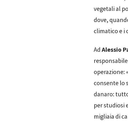
vegetali al po
dove, quando
climatico e i
Ad
Alessio P
responsabile 
operazione: «
consente lo s
danaro: tutto
per studiosi
migliaia di c