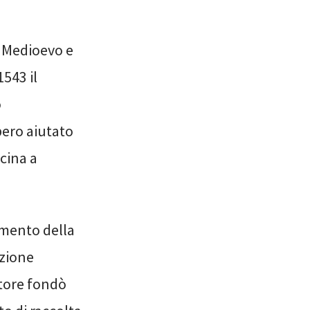
e Medioevo e
543 il
o
bero aiutato
cina a
amento della
uzione
atore fondò