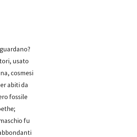
riguardano?
ntori, usato
cina, cosmesi
er abiti da
ero fossile
oethe;
 maschio fu
 abbondanti