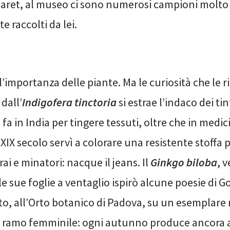
aret, al museo ci sono numerosi campioni molto
 raccolti da lei.
’importanza delle piante. Ma le curiosità che le 
dall’
Indigofera tinctoria
si estrae l’indaco dei ti
 fa in India per tingere tessuti, oltre che in medi
 XIX secolo servì a colorare una resistente stoffa p
rai e minatori: na
cqu
e il jeans. Il
Ginkgo biloba
, v
le sue foglie a ventaglio ispirò alcune poesie di G
to, all’Orto botanico di Padova, su un esemplare
n ramo femminile: ogni autunno produce ancora