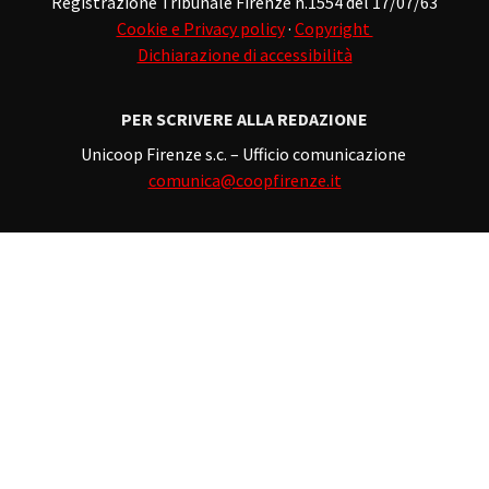
Registrazione Tribunale Firenze n.1554 del 17/07/63
Cookie e Privacy policy
·
Copyright
Dichiarazione di accessibilità
PER SCRIVERE ALLA REDAZIONE
Unicoop Firenze s.c. – Ufficio comunicazione
comunica@coopfirenze.it