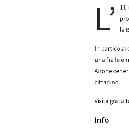
L’
11 
pro
la 
In particolare
una fra le em
Airone ceneri
cittadino.
Visita gratui
Info