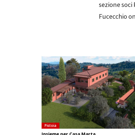
sezione soci 
Fucecchio on
Pistoia
Insieme per Casa Marta