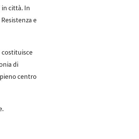
in città. In
 Resistenza e
e costituisce
onia di
n pieno centro
e.