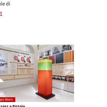
le di
t
po libero
sass a Pistoia