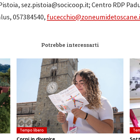
Pistoia, sez.pistoia@socicoop.it; Centro RDP Padu
lus, 057384540,
fucecchio@zoneumidetoscane.i
Potrebbe interessarti
Tempo libero
Tem
Corpi in divenire
Sott