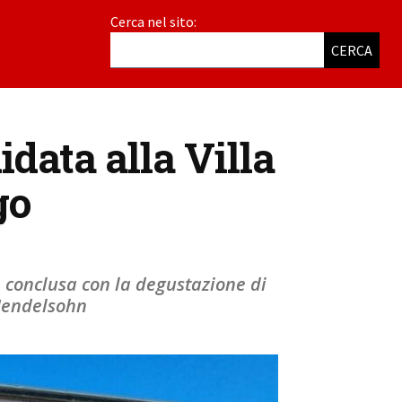
Cerca nel sito:
CERCA
idata alla Villa
go
 conclusa con la degustazione di
 Mendelsohn