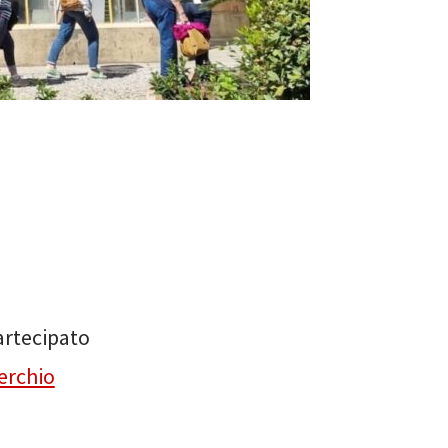
artecipato
serchio