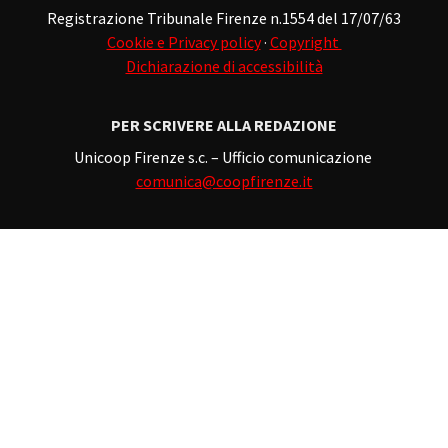
Registrazione Tribunale Firenze n.1554 del 17/07/63
Cookie e Privacy policy
·
Copyright
Dichiarazione di accessibilità
PER SCRIVERE ALLA REDAZIONE
Unicoop Firenze s.c. – Ufficio comunicazione
comunica@coopfirenze.it